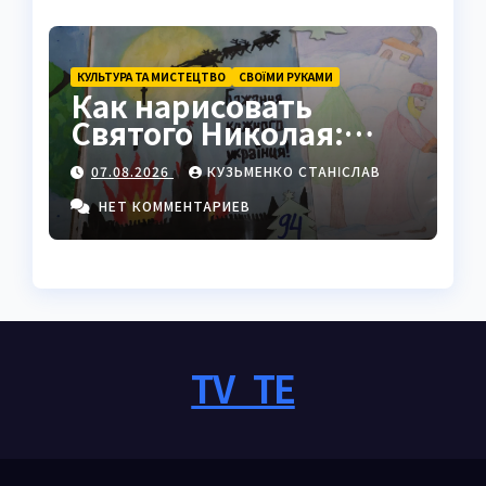
КУЛЬТУРА ТА МИСТЕЦТВО
СВОЇМИ РУКАМИ
Как нарисовать
Святого Николая:
полный пошаговый
07.08.2026
КУЗЬМЕНКО СТАНІСЛАВ
гайд с секретами
мастеров
НЕТ КОММЕНТАРИЕВ
TV_TE