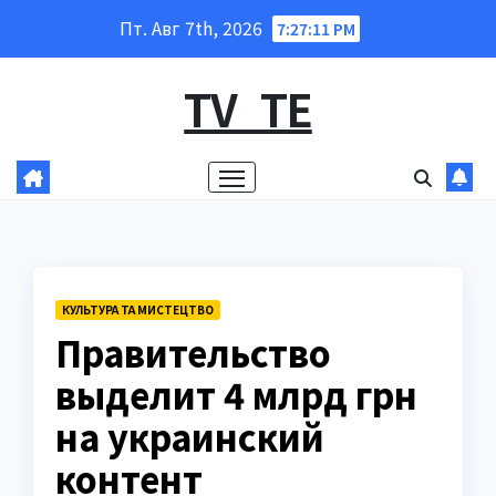
Перейти
Пт. Авг 7th, 2026
7:27:12 PM
к
содержанию
TV_TE
КУЛЬТУРА ТА МИСТЕЦТВО
Правительство
выделит 4 млрд грн
на украинский
контент