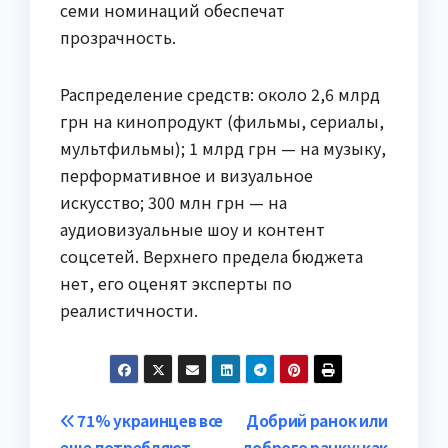
семи номинаций обеспечат
прозрачность.
Распределение средств: около 2,6 млрд
грн на кинопродукт (фильмы, сериалы,
мультфильмы); 1 млрд грн — на музыку,
перформативное и визуальное
искусство; 300 млн грн — на
аудиовизуальные шоу и контент
соцсетей. Верхнего предела бюджета
нет, его оценят эксперты по
реалистичности.
Навигация
71% украинцев все
Добрий ранок или
еще потребляют
доброго ранку: как