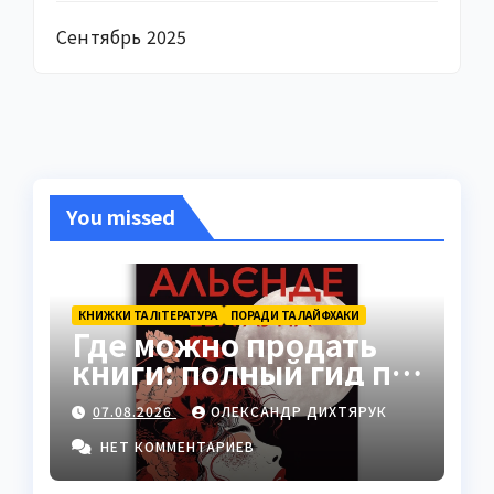
Сентябрь 2025
You missed
КНИЖКИ ТА ЛІТЕРАТУРА
ПОРАДИ ТА ЛАЙФХАКИ
Где можно продать
книги: полный гид по
платформам 2026
07.08.2026
ОЛЕКСАНДР ДИХТЯРУК
НЕТ КОММЕНТАРИЕВ