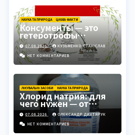
НАУКА ТА ПРИРОДА
ЦІКАВІ ФАКТИ
Консументы — это
гетеротрофы
экосистемы
07.08.2026
КУЗЬМЕНКО СТАНІСЛАВ
НЕТ КОММЕНТАРИЕВ
ЛІКУВАЛЬНІ ЗАСОБИ
НАУКА ТА ПРИРОДА
Хлорид натрия: для
чего нужен — от
физраствора до
07.08.2026
ОЛЕКСАНДР ДИХТЯРУК
промышленности
НЕТ КОММЕНТАРИЕВ