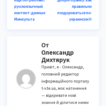
по
русскоязычный
правильно
записям
контент: данные
поздороваться по-
Минкульта
украински
От
Олександр
Дихтярук
Привіт, я - Олександр,
головний редактор
інформаційного порталу
t-v.te.ua, моє натхнення
— відкривати нові
знання й ділитися ними