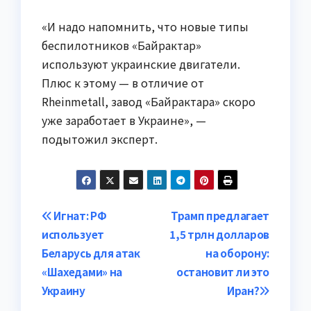
«И надо напомнить, что новые типы
беспилотников «Байрактар»
используют украинские двигатели.
Плюс к этому — в отличие от
Rheinmetall, завод «Байрактара» скоро
уже заработает в Украине», —
подытожил эксперт.
Навигация
Игнат: РФ
Трамп предлагает
использует
1,5 трлн долларов
по
Беларусь для атак
на оборону:
записям
«Шахедами» на
остановит ли это
Украину
Иран?