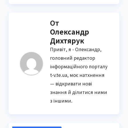
От
Олександр
Дихтярук
Привіт, я - Олександр,
головний редактор
інформаційного порталу
t-v.te.ua, моє натхнення
— відкривати нові
знання й ділитися ними
з іншими.