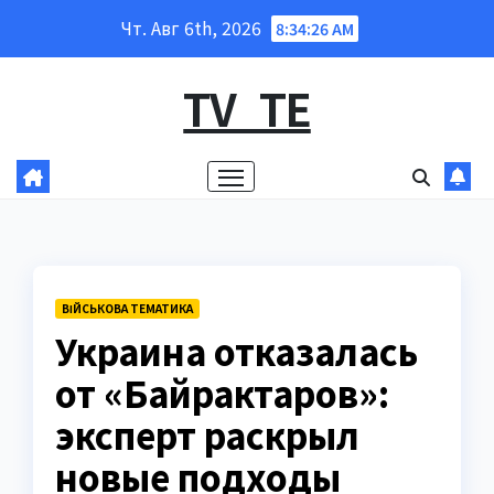
Перейти
Чт. Авг 6th, 2026
8:34:27 AM
к
содержанию
TV_TE
ВІЙСЬКОВА ТЕМАТИКА
Украина отказалась
от «Байрактаров»:
эксперт раскрыл
новые подходы