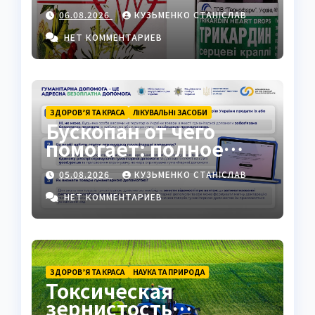
гид
06.08.2026
КУЗЬМЕНКО СТАНІСЛАВ
НЕТ КОММЕНТАРИЕВ
ЗДОРОВ’Я ТА КРАСА
ЛІКУВАЛЬНІ ЗАСОБИ
Бускопан от чего
помогает: полное
руководство
05.08.2026
КУЗЬМЕНКО СТАНІСЛАВ
НЕТ КОММЕНТАРИЕВ
ЗДОРОВ’Я ТА КРАСА
НАУКА ТА ПРИРОДА
Токсическая
зернистость