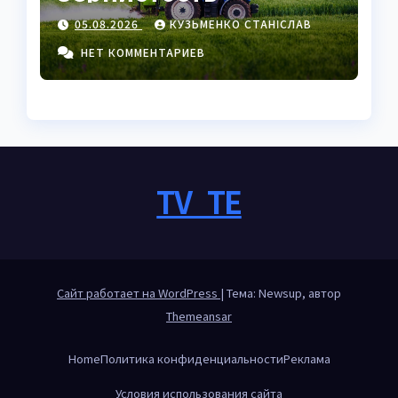
нейтрофилов —
05.08.2026
КУЗЬМЕНКО СТАНІСЛАВ
важный маркер
воспаления
НЕТ КОММЕНТАРИЕВ
TV_TE
Сайт работает на WordPress
|
Тема: Newsup, автор
Themeansar
Home
Политика конфиденциальности
Реклама
Условия использования сайта