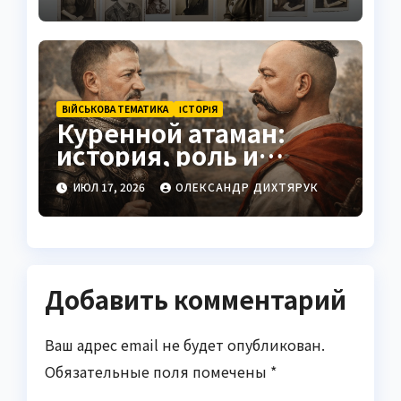
труда украинцев
ВІЙСЬКОВА ТЕМАТИКА
ІСТОРІЯ
Куренной атаман:
история, роль и
значение
ИЮЛ 17, 2026
ОЛЕКСАНДР ДИХТЯРУК
Добавить комментарий
Ваш адрес email не будет опубликован.
Обязательные поля помечены
*