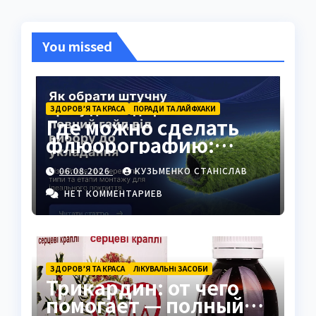
You missed
ЗДОРОВ’Я ТА КРАСА
ПОРАДИ ТА ЛАЙФХАКИ
Где можно сделать
флюорографию:
полный гид для
06.08.2026
КУЗЬМЕНКО СТАНІСЛАВ
украинцев
НЕТ КОММЕНТАРИЕВ
ЗДОРОВ’Я ТА КРАСА
ЛІКУВАЛЬНІ ЗАСОБИ
Трикардин: от чего
помогает — полный