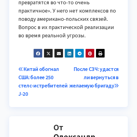
превратятся во что-то очень
практичное». У него нет комплексов по
поводу американо-польских связей.
Вопрос в их практической реализации
во время реальной угрозы.
Навигация
Китай обогнал
После СЗЧ: удастся
США: более 250
ли вернуться в
по
стелс-истребителей
желаемую бригаду
записям
J-20
От
Олександр