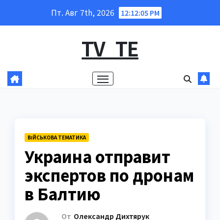
Перейти
Пт. Авг 7th, 2026
12:12:06 PM
к
содержанию
TV_TE
ВІЙСЬКОВА ТЕМАТИКА
Украина отправит
экспертов по дронам
в Балтию
От
Олександр Дихтярук