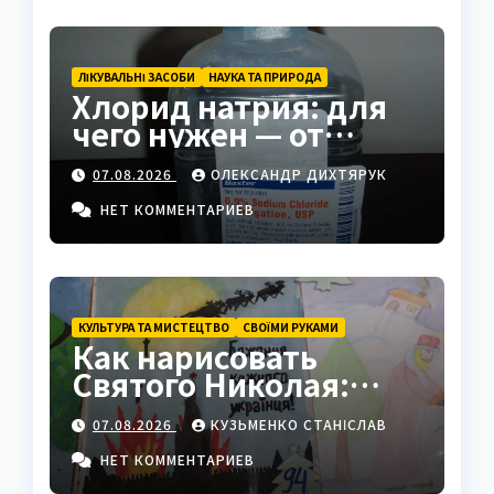
ЛІКУВАЛЬНІ ЗАСОБИ
НАУКА ТА ПРИРОДА
Хлорид натрия: для
чего нужен — от
физраствора до
07.08.2026
ОЛЕКСАНДР ДИХТЯРУК
промышленности
НЕТ КОММЕНТАРИЕВ
КУЛЬТУРА ТА МИСТЕЦТВО
СВОЇМИ РУКАМИ
Как нарисовать
Святого Николая:
полный пошаговый
07.08.2026
КУЗЬМЕНКО СТАНІСЛАВ
гайд с секретами
мастеров
НЕТ КОММЕНТАРИЕВ