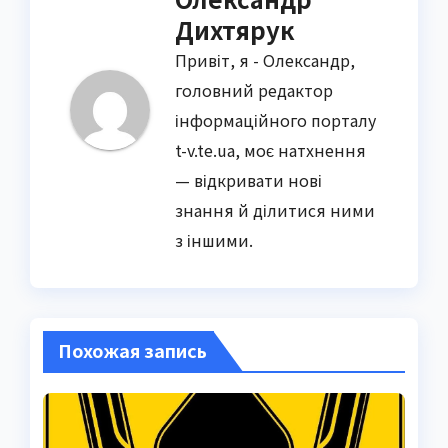
Дихтярук
Привіт, я - Олександр,
головний редактор
інформаційного порталу
t-v.te.ua, моє натхнення
— відкривати нові
знання й ділитися ними
з іншими.
Похожая запись