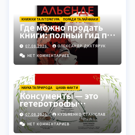
КНИЖКИ ТА ЛІТЕРАТУРА
ПОРАДИ ТА ЛАЙФХАКИ
Где можно продать
книги: полный гид по
платформам 2026
07.08.2026
ОЛЕКСАНДР ДИХТЯРУК
НЕТ КОММЕНТАРИЕВ
НАУКА ТА ПРИРОДА
ЦІКАВІ ФАКТИ
Консументы — это
гетеротрофы
экосистемы
07.08.2026
КУЗЬМЕНКО СТАНІСЛАВ
НЕТ КОММЕНТАРИЕВ