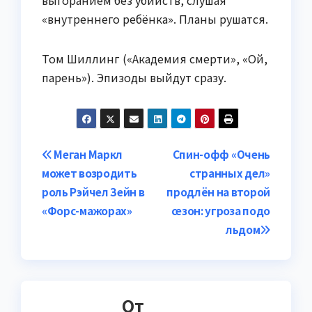
выгоранием без убийств, слушая
«внутреннего ребёнка». Планы рушатся.
Том Шиллинг («Академия смерти», «Ой,
парень»). Эпизоды выйдут сразу.
Навигация
Меган Маркл
Спин-офф «Очень
может возродить
странных дел»
по
роль Рэйчел Зейн в
продлён на второй
записям
«Форс-мажорах»
сезон: угроза подо
льдом
От