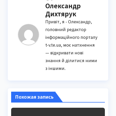
Олександр
Дихтярук
Привіт, я - Олександр,
головний редактор
інформаційного порталу
t-v.te.ua, моє натхнення
— відкривати нові
знання й ділитися ними
з іншими.
Похожая запись