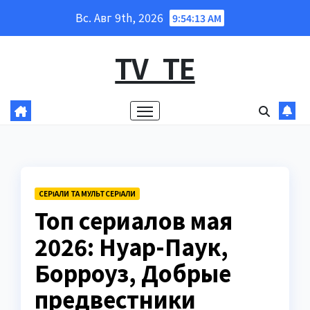
Перейти
Вс. Авг 9th, 2026
9:54:14 AM
к
содержанию
TV_TE
СЕРІАЛИ ТА МУЛЬТСЕРІАЛИ
Топ сериалов мая
2026: Нуар-Паук,
Борроуз, Добрые
предвестники