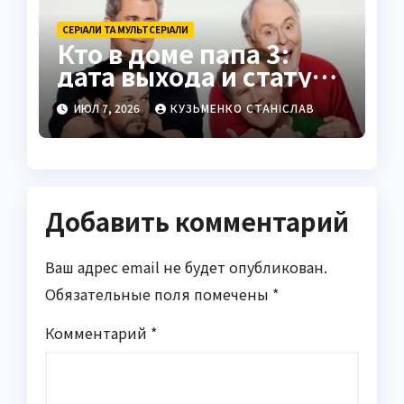
СЕРІАЛИ ТА МУЛЬТСЕРІАЛИ
Кто в доме папа 3:
дата выхода и статус
проекта в 2026 году
ИЮЛ 7, 2026
КУЗЬМЕНКО СТАНІСЛАВ
Добавить комментарий
Ваш адрес email не будет опубликован.
Обязательные поля помечены
*
Комментарий
*