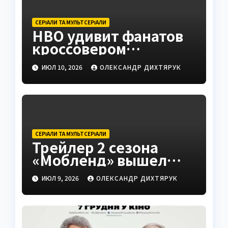
СЕРІАЛИ ТА МУЛЬТСЕРІАЛИ
HBO удивит фанатов
кроссовером
«Задание» и «Мэр из
ИЮЛ 10, 2026
ОЛЕКСАНДР ДИХТЯРУК
Исттауна»
СЕРІАЛИ ТА МУЛЬТСЕРІАЛИ
Трейлер 2 сезона
«Мобленд» вышел
несмотря на слухи о
ИЮЛ 9, 2026
ОЛЕКСАНДР ДИХТЯРУК
Гарди