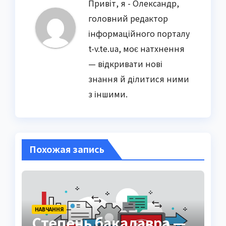
Привіт, я - Олександр,
головний редактор
інформаційного порталу
t-v.te.ua, моє натхнення
— відкривати нові
знання й ділитися ними
з іншими.
Похожая запись
НАВЧАННЯ
Степень бакалавра —