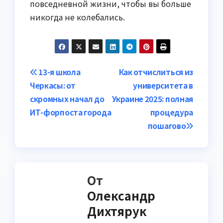
повседневной жизни, чтобы вы больше
никогда не колебались.
Навигация
13-я школа
Как отчислиться из
Черкасы: от
университета в
по
скромных начал до
Украине 2025: полная
записям
ИТ-форпоста города
процедура
пошагово
От
Олександр
Дихтярук