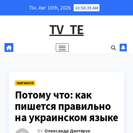
Перейти
Пн. Авг 10th, 2026
10:58:40 AM
к
содержанию
TV_TE
НАВЧАННЯ
Потому что: как
пишется правильно
на украинском языке
От
Олександр Дихтярук