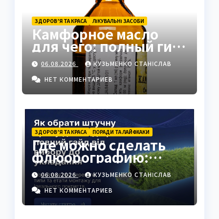
ЗДОРОВ’Я ТА КРАСА
ЛІКУВАЛЬНІ ЗАСОБИ
Камфорное масло
для чего: полный гид
по применению и
06.08.2026
КУЗЬМЕНКО СТАНІСЛАВ
свойствам
НЕТ КОММЕНТАРИЕВ
ЗДОРОВ’Я ТА КРАСА
ПОРАДИ ТА ЛАЙФХАКИ
Где можно сделать
флюорографию:
полный гид для
06.08.2026
КУЗЬМЕНКО СТАНІСЛАВ
украинцев
НЕТ КОММЕНТАРИЕВ