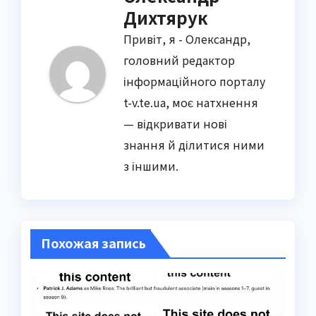
Дихтярук
Привіт, я - Олександр,
головний редактор
інформаційного порталу
t-v.te.ua, моє натхнення
— відкривати нові
знання й ділитися ними
з іншими.
Похожая запись