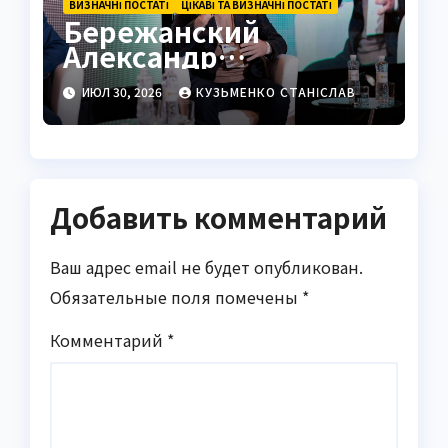
ВИЗНАЧНІ ПОСТАТІ
ЦІКАВІ ТА ВИЗНАЧНІ ПОСТАТІ
Бережанский
Александр
Михайлович
ИЮЛ 30, 2026
КУЗЬМЕНКО СТАНІСЛАВ
Википедия: полная
биография лидера
BERTA group
Добавить комментарий
Ваш адрес email не будет опубликован.
Обязательные поля помечены
*
Комментарий
*