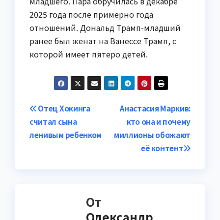
младшего. Пара обручилась в декабре
2025 года после примерно года
отношений. Дональд Трамп-младший
ранее был женат на Ванессе Трамп, с
которой имеет пятеро детей.
Навигация
Отец Хокинга
Анастасия Маркив:
считал сына
кто она и почему
по
ленивым ребенком
миллионы обожают
записям
её контент
От
Олександр