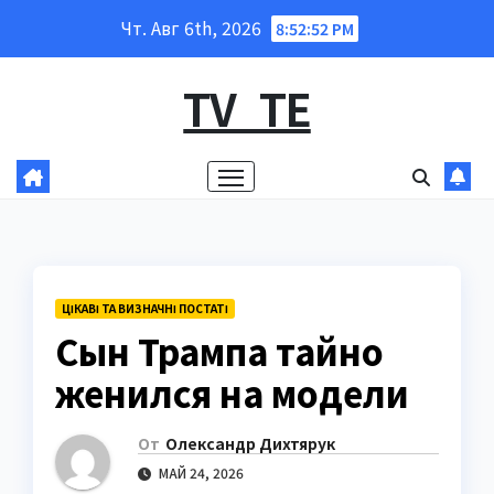
Перейти
Чт. Авг 6th, 2026
8:52:53 PM
к
содержанию
TV_TE
ЦІКАВІ ТА ВИЗНАЧНІ ПОСТАТІ
Сын Трампа тайно
женился на модели
От
Олександр Дихтярук
МАЙ 24, 2026