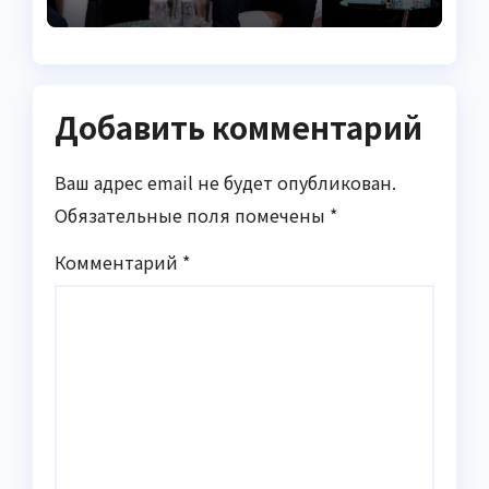
Википедия: полная
биография лидера
BERTA group
Добавить комментарий
Ваш адрес email не будет опубликован.
Обязательные поля помечены
*
Комментарий
*