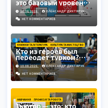
это базовый уровень
высшего образования
10.08.2026
ОЛЕКСАНДР ДИХТЯРУК
НЕТ КОММЕНТАРИЕВ
КНИЖКИ ТА ЛІТЕРАТУРА
КУЛЬТУРА ТА МИСТЕЦТВО
Кто из героев был
переодет турком?
Клеонт в комедии
10.08.2026
ОЛЕКСАНДР ДИХТЯРУК
Мольера
НЕТ КОММЕНТАРИЕВ
НАВЧАННЯ
ПРОФЕСІЯ ТА РОБОТА
Тьютор — это: кто