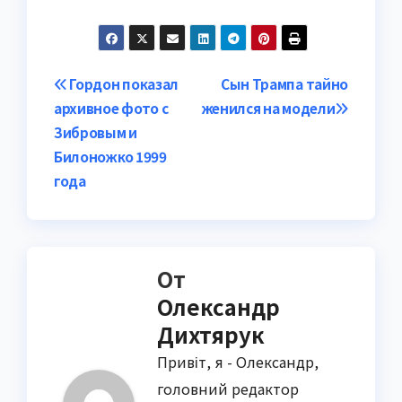
Навигация
Гордон показал
Сын Трампа тайно
архивное фото с
женился на модели
по
Зибровым и
записям
Билоножко 1999
года
От
Олександр
Дихтярук
Привіт, я - Олександр,
головний редактор