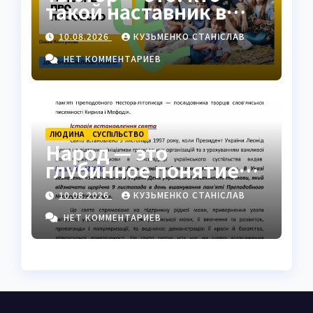
такой наставник в
современном
10.08.2026
КУЗЬМЕНКО СТАНІСЛАВ
образовании
НЕТ КОММЕНТАРИЕВ
ЛЮДИНА
СУCПІЛЬСТВО
Народ — это
глубинное понятие
общности,
10.08.2026
КУЗЬМЕНКО СТАНІСЛАВ
идентичности и силы
НЕТ КОММЕНТАРИЕВ