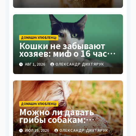
вами
ДОМАШНІ УЛЮБЛЕНЦІ
Кошки не забывают
хозяев: миф о 16 часах
развеян
АВГ 1, 2026
ОЛЕКСАНДР ДИХТЯРУК
ДОМАШНІ УЛЮБЛЕНЦІ
Можно ли давать
грибы собакам:
научные факты и
ИЮЛ 19, 2026
ОЛЕКСАНДР ДИХТЯРУК
практические советы