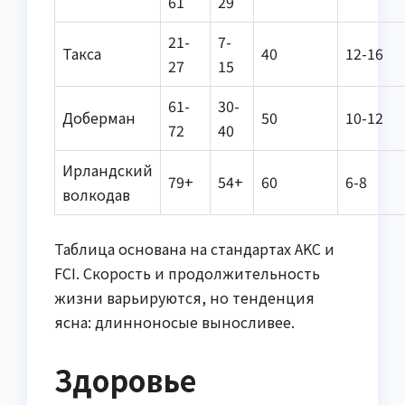
61
29
21-
7-
Такса
40
12-16
27
15
61-
30-
Доберман
50
10-12
72
40
Ирландский
79+
54+
60
6-8
волкодав
Таблица основана на стандартах AKC и
FCI. Скорость и продолжительность
жизни варьируются, но тенденция
ясна: длинноносые выносливее.
Здоровье