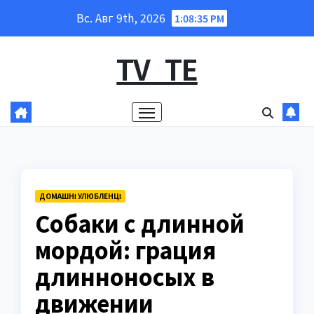
Перейти
Вс. Авг 9th, 2026
1:08:37 PM
к
содержанию
TV_TE
ДОМАШНІ УЛЮБЛЕНЦІ
Собаки с длинной
мордой: грация
длинноносых в
движении