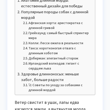
Анатомия длинной морды:
естественный дизайн для победы
Популярные породы собак с длинной
мордой
Афганская хорта: аристократка с
длинной гривой
Грейхаунд: самый быстрый спринтер
мира
Колли: Лесси ожила в реальности
Такса: коротконогая отвага с
длинным хоботом
Доберман: элегантный сторож
Ирландский волкодав: гигант с
сердцем льва
Здоровье длинноносых: меньше
забот, больше радости
🚀 Советы по уходу за собаками с
длинной мордой
Ветер свистит в ушах, лапы едва
касаются земли, а вытянутая морда