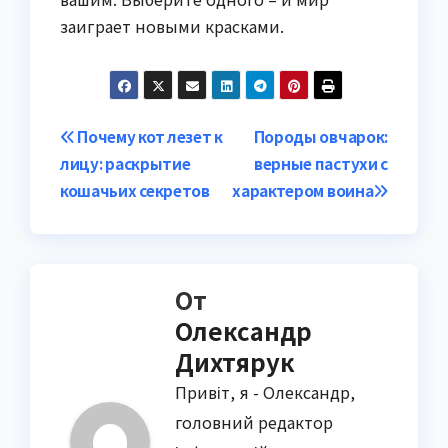
заиграет новыми красками.
Навигация
Почему кот лезет к
Породы овчарок:
лицу: раскрытие
верные пастухи с
по
кошачьих секретов
характером воина
записям
От
Олександр
Дихтярук
Привіт, я - Олександр,
головний редактор