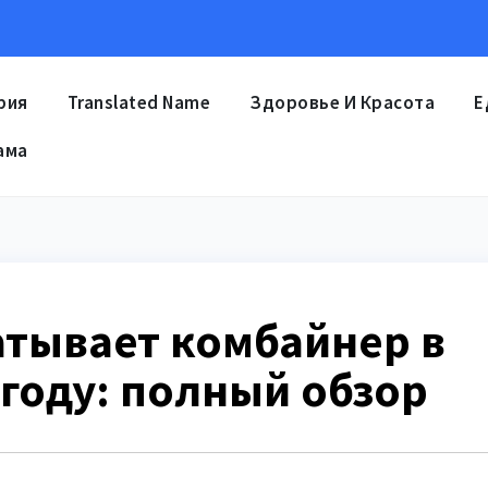
рия
Translated Name
Здоровье И Красота
Е
ама
атывает комбайнер в
 году: полный обзор