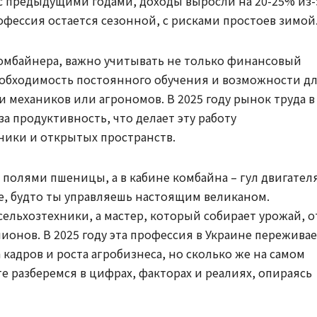
 с предыдущими годами, доходы выросли на 20-25% из-
фессия остается сезонной, с рисками простоев зимой
 комбайнера, важно учитывать не только финансовый
необходимость постоянного обучения и возможности д
и механиков или агрономов. В 2025 году рынок труда в
за продуктивность, что делает эту работу
ники и открытых пространств.
полями пшеницы, а в кабине комбайна – гул двигател
е, будто ты управляешь настоящим великаном.
сельхозтехники, а мастер, который собирает урожай, о
лионов. В 2025 году эта профессия в Украине пережива
кадров и роста агробизнеса, но сколько же на самом
е разберемся в цифрах, факторах и реалиях, опираясь