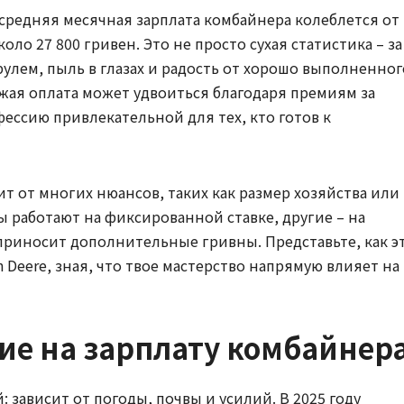
редняя месячная зарплата комбайнера колеблется от
коло 27 800 гривен. Это не просто сухая статистика – за
рулем, пыль в глазах и радость от хорошо выполненног
ожая оплата может удвоиться благодаря премиям за
ессию привлекательной для тех, кто готов к
сит от многих нюансов, таких как размер хозяйства или
 работают на фиксированной ставке, другие – на
 приносит дополнительные гривны. Представьте, как э
 Deere, зная, что твое мастерство напрямую влияет на
е на зарплату комбайнер
: зависит от погоды, почвы и усилий. В 2025 году