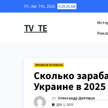
Перейти
Пт. Авг 7th, 2026
4:29:26 AM
к
содержанию
Исто
TV_TE
Рекл
ПРОФЕСІЯ ТА РОБОТА
Сколько зараб
Украине в 2025
От
Олександр Дихтярук
ДЕК 1, 2025