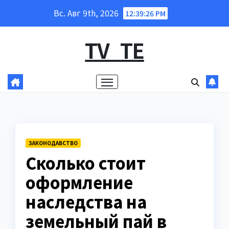
Перейти
Вс. Авг 9th, 2026
12:39:27 PM
к
содержанию
TV_TE
ЗАКОНОДАВСТВО
Сколько стоит
оформление
наследства на
земельный пай в