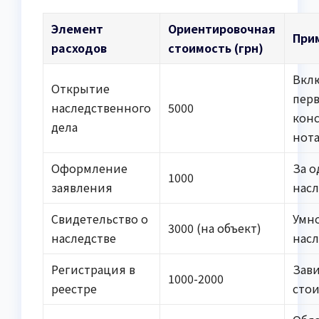
Элемент
Ориентировочная
При
расходов
стоимость (грн)
Вкл
Открытие
пер
наследственного
5000
кон
дела
нот
Оформление
За о
1000
заявления
нас
Свидетельство о
Умн
3000 (на объект)
наследстве
нас
Регистрация в
Зави
1000-2000
реестре
сто