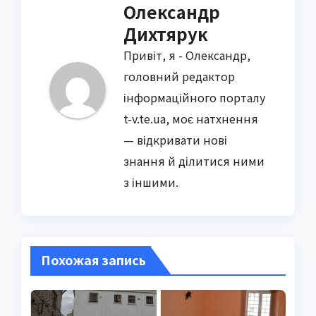
Олександр
Дихтярук
Привіт, я - Олександр,
головний редактор
інформаційного порталу
t-v.te.ua, моє натхнення
— відкривати нові
знання й ділитися ними
з іншими.
Похожая запись