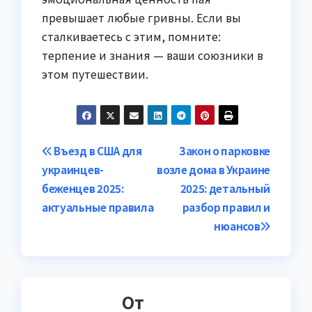
превышает любые гривны. Если вы
сталкиваетесь с этим, помните:
терпение и знания — ваши союзники в
этом путешествии.
Навигация
Въезд в США для
Закон о парковке
украинцев-
возле дома в Украине
по
беженцев 2025:
2025: детальный
записям
актуальные правила
разбор правил и
нюансов
От