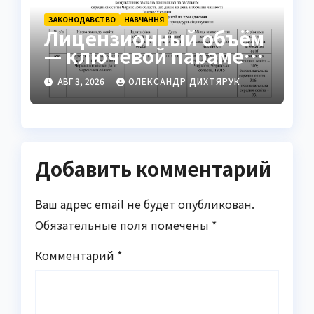
ЗАКОНОДАВСТВО
НАВЧАННЯ
Лицензионный объём
— ключевой параметр
образовательной
АВГ 3, 2026
ОЛЕКСАНДР ДИХТЯРУК
деятельности
учреждений
Добавить комментарий
Ваш адрес email не будет опубликован.
Обязательные поля помечены
*
Комментарий
*