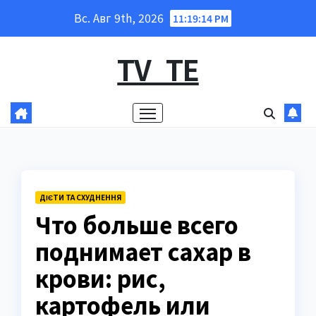
Перейти
Вс. Авг 9th, 2026
11:19:15 PM
к
содержанию
TV_TE
ДІЄТИ ТА СХУДНЕННЯ
Что больше всего
поднимает сахар в
крови: рис,
картофель или