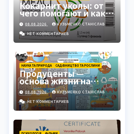
Кокарнит уколы: от
чего помогают и как
работают
08.08.2026
КУЗЬМЕНКО СТАНІСЛАВ
НЕТ КОММЕНТАРИЕВ
НАУКА ТА ПРИРОДА
САДІВНИЦТВО ТА РОСЛИНИ
Продуценты —
основа жизни на
Земле: полный гид
08.08.2026
КУЗЬМЕНКО СТАНІСЛАВ
НЕТ КОММЕНТАРИЕВ
ПСИХОЛОГІЯ
ФІЛЬМИ