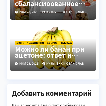
сбалансированное
питание и как
ИЮЛ 28, 2026
КУЗЬМЕНКО СТАНІСЛАВ
правильно его
составить
ДІЄТИ ТА СХУДНЕННЯ
ЗДОРОВ’Я ТА КРАСА
Можно ли банан при
ацетоне: ответ и
советы
ИЮЛ 25, 2026
КУЗЬМЕНКО СТАНІСЛАВ
Добавить комментарий
Ваш адрес email не будет опубликован.