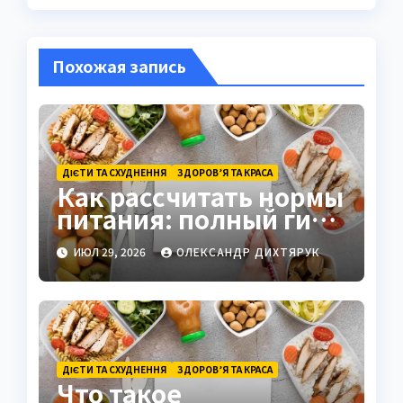
Похожая запись
ДІЄТИ ТА СХУДНЕННЯ
ЗДОРОВ’Я ТА КРАСА
Как рассчитать нормы
питания: полный гид
с формулами и
ИЮЛ 29, 2026
ОЛЕКСАНДР ДИХТЯРУК
примерами
ДІЄТИ ТА СХУДНЕННЯ
ЗДОРОВ’Я ТА КРАСА
Что такое