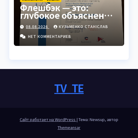
Флешбэк — это:
глубокое объяснение
явления в
08.08.2026
КУЗЬМЕНКО СТАНІСЛАВ
психологии, кино и
жизни
НЕТ КОММЕНТАРИЕВ
TV_TE
Сайт работает на WordPress
|
Тема: Newsup, автор
Themeansar