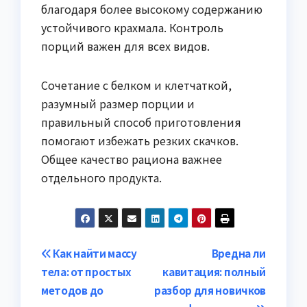
благодаря более высокому содержанию
устойчивого крахмала. Контроль
порций важен для всех видов.
Сочетание с белком и клетчаткой,
разумный размер порции и
правильный способ приготовления
помогают избежать резких скачков.
Общее качество рациона важнее
отдельного продукта.
Навигация
Как найти массу
Вредна ли
тела: от простых
кавитация: полный
по
методов до
разбор для новичков