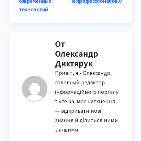
записям
современных
и профессионалов
технологий
От
Олександр
Дихтярук
Привіт, я - Олександр,
головний редактор
інформаційного порталу
t-v.te.ua, моє натхнення
— відкривати нові
знання й ділитися ними
з іншими.