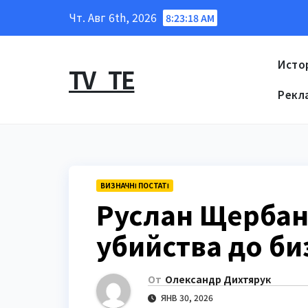
Перейти
Чт. Авг 6th, 2026
8:23:20 AM
к
содержанию
Исто
TV_TE
Рекл
ВИЗНАЧНІ ПОСТАТІ
Руслан Щербань
убийства до б
От
Олександр Дихтярук
ЯНВ 30, 2026