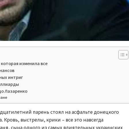
, которая изменила все
инансов
ных интриг
иллиарды
до Лазаренко
бане
адцатилетний парень стоял на асфальте донецкого
а. Кровь, выстрелы, крики – все это навсегда
баня, сына одного из самых влиятельных украинских