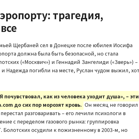
эропорту: трагедия,
все
семьей Щербаней сел в Донецке после юбилея Иосифа
опорта должна была быть безопасной, но стала
отских («Москвич») и Геннадий Зангелиди («Зверь») –
 и Надежда погибли на месте, Руслан чудом выжил, хо
 Я почувствовал, как из человека уходит душа», – эти
.com до сих пор морозят кровь.
Он месяц не говорил
перестал разговаривать – его лечили психологи в
ение с переделом газового рынка: группировка
. Болотских осудили к пожизненному в 2003-м, но