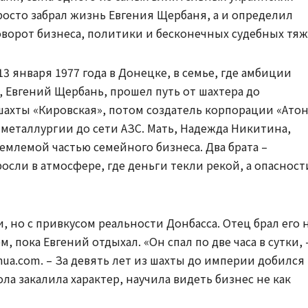
росто забрал жизнь Евгения Щербаня, а и определил
доворот бизнеса, политики и бесконечных судебных тяж
3 января 1977 года в Донецке, в семье, где амбиции
 Евгений Щербань, прошел путь от шахтера до
шахты «Кировская», потом создатель корпорации «Ато
 металлургии до сети АЗС. Мать, Надежда Никитина,
емлемой частью семейного бизнеса. Два брата –
сли в атмосфере, где деньги текли рекой, а опасност
, но с привкусом реальности Донбасса. Отец брал его 
м, пока Евгений отдыхал. «Он спал по две часа в сутки, 
ua.com. – За девять лет из шахты до империи добился
ла закалила характер, научила видеть бизнес не как