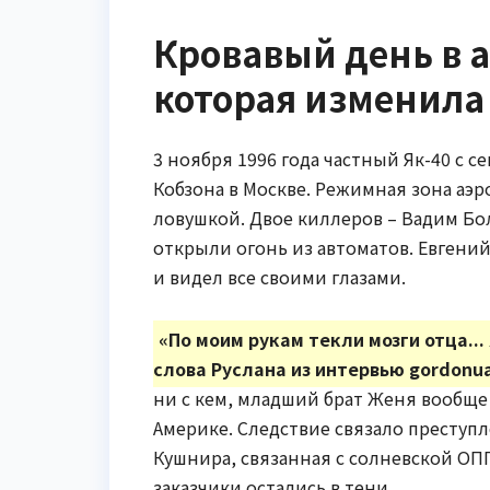
Кровавый день в а
которая изменила 
3 ноября 1996 года частный Як-40 с 
Кобзона в Москве. Режимная зона аэр
ловушкой. Двое киллеров – Вадим Бол
открыли огонь из автоматов. Евгений
и видел все своими глазами.
«По моим рукам текли мозги отца...
слова Руслана из интервью gordonua
ни с кем, младший брат Женя вообще 
Америке. Следствие связало преступл
Кушнира, связанная с солневской ОПГ
заказчики остались в тени.