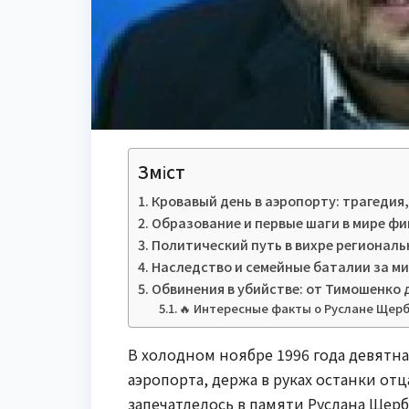
Зміст
Кровавый день в аэропорту: трагедия
Образование и первые шаги в мире ф
Политический путь в вихре региональ
Наследство и семейные баталии за м
Обвинения в убийстве: от Тимошенко 
🔥 Интересные факты о Руслане Щер
В холодном ноябре 1996 года девятн
аэропорта, держа в руках останки отц
запечатлелось в памяти Руслана Щер