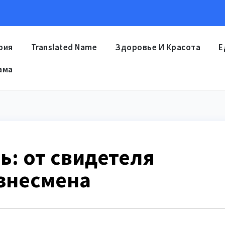
рия
Translated Name
Здоровье И Красота
Е
ама
: от свидетеля
изнесмена