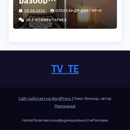
разбор
следственного
09.08.2026
ОЛЕКСАНДР ДИХТЯРУК
изолятора в Украине
НЕТ КОММЕНТАРИЕВ
TV_TE
Сайт работает на WordPress
|
Тема: Newsup, автор
Themeansar
Home
Политика конфиденциальности
Реклама