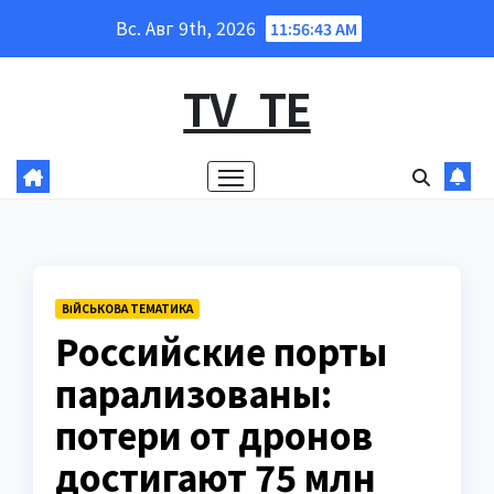
Перейти
Вс. Авг 9th, 2026
11:56:44 AM
к
содержанию
TV_TE
ВІЙСЬКОВА ТЕМАТИКА
Российские порты
парализованы:
потери от дронов
достигают 75 млн