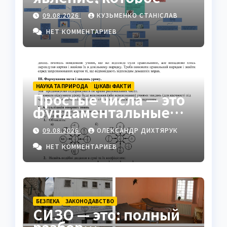
формирует
09.08.2026
КУЗЬМЕНКО СТАНІСЛАВ
идентичность групп в
обществе
НЕТ КОММЕНТАРИЕВ
НАУКА ТА ПРИРОДА
ЦІКАВІ ФАКТИ
Простые числа — это
фундаментальные
«атомы» математики
09.08.2026
ОЛЕКСАНДР ДИХТЯРУК
НЕТ КОММЕНТАРИЕВ
БЕЗПЕКА
ЗАКОНОДАВСТВО
СИЗО — это: полный