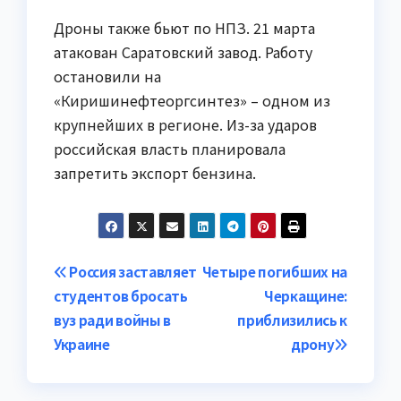
Дроны также бьют по НПЗ. 21 марта
атакован Саратовский завод. Работу
остановили на
«Киришинефтеоргсинтез» – одном из
крупнейших в регионе. Из-за ударов
российская власть планировала
запретить экспорт бензина.
Навигация
Россия заставляет
Четыре погибших на
студентов бросать
Черкащине:
по
вуз ради войны в
приблизились к
записям
Украине
дрону