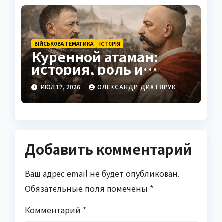
ВІЙСЬКОВА ТЕМАТИКА
ІСТОРІЯ
Куренной атаман:
история, роль и
значение
ИЮЛ 17, 2026
ОЛЕКСАНДР ДИХТЯРУК
Добавить комментарий
Ваш адрес email не будет опубликован.
Обязательные поля помечены
*
Комментарий
*