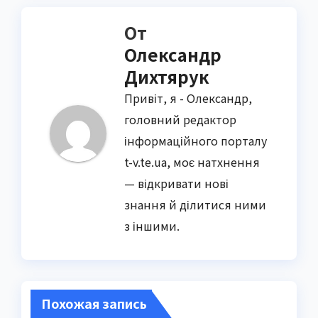
От
Олександр
Дихтярук
Привіт, я - Олександр,
головний редактор
інформаційного порталу
t-v.te.ua, моє натхнення
— відкривати нові
знання й ділитися ними
з іншими.
Похожая запись