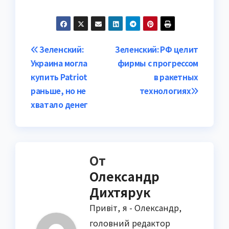
Навигация
Зеленский:
Зеленский: РФ целит
Украина могла
фирмы с прогрессом
по
купить Patriot
в ракетных
записям
раньше, но не
технологиях
хватало денег
От
Олександр
Дихтярук
Привіт, я - Олександр,
головний редактор