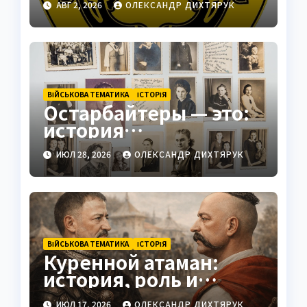
АВГ 2, 2026
ОЛЕКСАНДР ДИХТЯРУК
стратегический центр
ВІЙСЬКОВА ТЕМАТИКА
ІСТОРІЯ
Остарбайтеры — это:
история
принудительного
ИЮЛ 28, 2026
ОЛЕКСАНДР ДИХТЯРУК
труда украинцев
ВІЙСЬКОВА ТЕМАТИКА
ІСТОРІЯ
Куренной атаман:
история, роль и
значение
ИЮЛ 17, 2026
ОЛЕКСАНДР ДИХТЯРУК