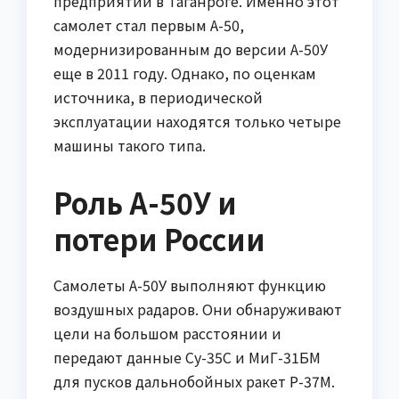
предприятии в Таганроге. Именно этот
самолет стал первым А-50,
модернизированным до версии А-50У
еще в 2011 году. Однако, по оценкам
источника, в периодической
эксплуатации находятся только четыре
машины такого типа.
Роль А-50У и
потери России
Самолеты А-50У выполняют функцию
воздушных радаров. Они обнаруживают
цели на большом расстоянии и
передают данные Су-35С и МиГ-31БМ
для пусков дальнобойных ракет Р-37М.