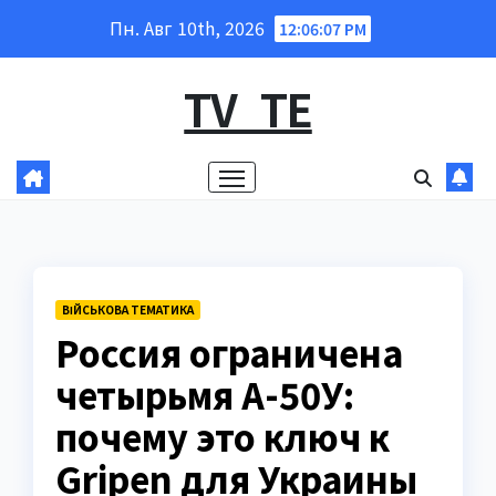
Перейти
Пн. Авг 10th, 2026
12:06:08 PM
к
содержанию
TV_TE
ВІЙСЬКОВА ТЕМАТИКА
Россия ограничена
четырьмя А-50У:
почему это ключ к
Gripen для Украины