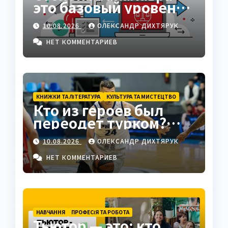
это базовый уровень
высшего образования
10.08.2026
ОЛЕКСАНДР ДИХТЯРУК
НЕТ КОММЕНТАРИЕВ
КНИЖКИ ТА ЛІТЕРАТУРА
КУЛЬТУРА ТА МИСТЕЦТВО
Кто из героев был
переодет турком?
Клеонт в комедии
10.08.2026
ОЛЕКСАНДР ДИХТЯРУК
Мольера
НЕТ КОММЕНТАРИЕВ
НАВЧАННЯ
ПРОФЕСІЯ ТА РОБОТА
Тьютор — это: кто