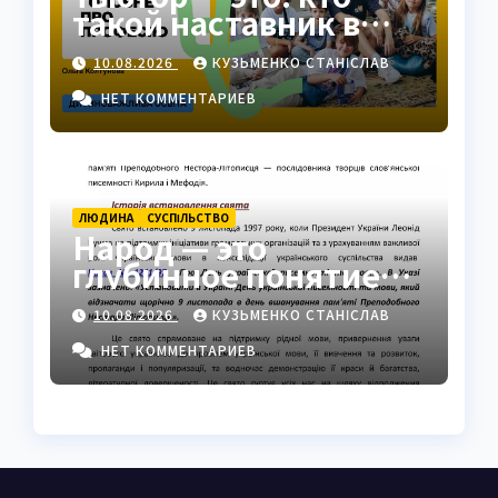
такой наставник в
современном
10.08.2026
КУЗЬМЕНКО СТАНІСЛАВ
образовании
НЕТ КОММЕНТАРИЕВ
ЛЮДИНА
СУCПІЛЬСТВО
Народ — это
глубинное понятие
общности,
10.08.2026
КУЗЬМЕНКО СТАНІСЛАВ
идентичности и силы
НЕТ КОММЕНТАРИЕВ