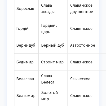
Слава
Славянское
Зореслав
звезды
двучленное
Гордый,
Гордій
Славянское
царь
Вернидуб
Верный дуб
Автохтонное
Будимир
Строит мир
Славянское
Слава
Велеслав
Языческое
Велеса
Золотой
Златомир
Славянское
мир