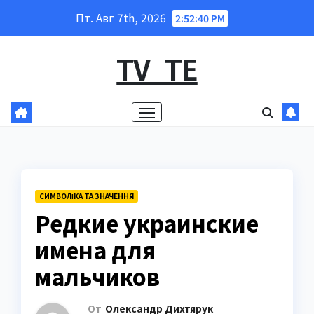
Перейти
Пт. Авг 7th, 2026
2:52:41 PM
к
содержанию
TV_TE
СИМВОЛІКА ТА ЗНАЧЕННЯ
Редкие украинские
имена для
мальчиков
От
Олександр Дихтярук