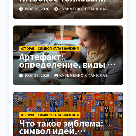
символов и скрытых
ИЮЛ 29, 2026
КУЗЬМЕНКО СТАНІСЛАВ
значений
ІСТОРІЯ
СИМВОЛІКА ТА ЗНАЧЕННЯ
Артефакт:
определение, виды и
значение
ИЮЛ 28, 2026
КУЗЬМЕНКО СТАНІСЛАВ
ІСТОРІЯ
СИМВОЛІКА ТА ЗНАЧЕННЯ
Что такое эмблема:
символ идей,