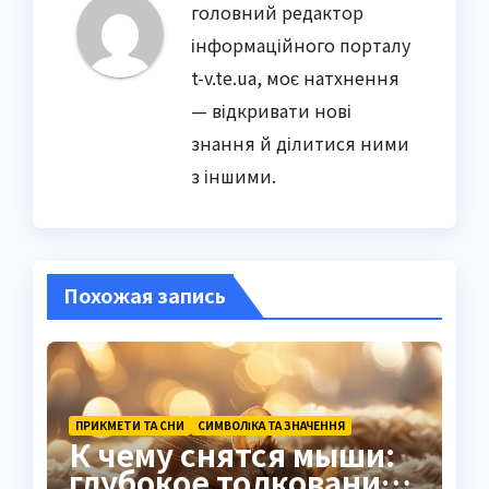
головний редактор
інформаційного порталу
t-v.te.ua, моє натхнення
— відкривати нові
знання й ділитися ними
з іншими.
Похожая запись
ПРИКМЕТИ ТА СНИ
СИМВОЛІКА ТА ЗНАЧЕННЯ
К чему снятся мыши:
глубокое толкование