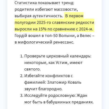
Статистика показывает тренд:
родители избегают массовости,
выбирая аутентичность.
В первом
полугодии 2025-го славянские редкости
выросли на 15% по сравнению с 2024-м.
Гордій вошел в топ-50 Волыни, а Велес –
в мифологический ренессанс.
Проверьте церковный календарь:
некоторые, как Устим, имеют
святого.
Избегайте конфликтов с
фамилией: Златомир Коваль
звучит благородно.
Исследуйте родословную: Ждан
мог быть в бабушкиных преданиях.