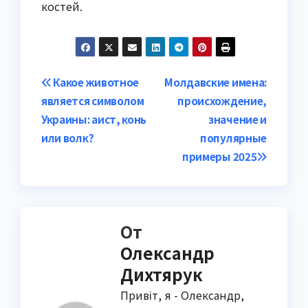
костей.
Навигация
Какое животное
Молдавские имена:
является символом
происхождение,
по
Украины: аист, конь
значение и
записям
или волк?
популярные
примеры 2025
От
Олександр
Дихтярук
Привіт, я - Олександр,