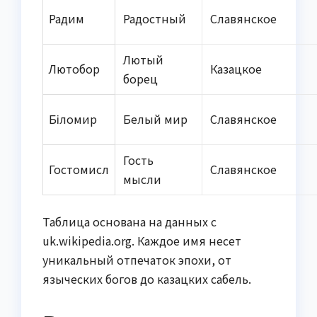
Радим
Радостный
Славянское
Лютый
Лютобор
Казацкое
борец
Біломир
Белый мир
Славянское
Гость
Гостомисл
Славянское
мысли
Таблица основана на данных с
uk.wikipedia.org. Каждое имя несет
уникальный отпечаток эпохи, от
языческих богов до казацких сабель.