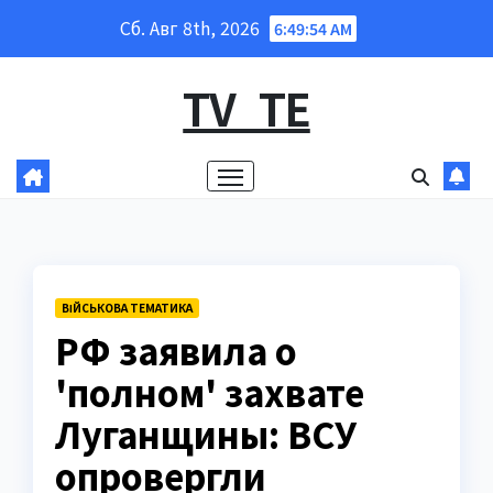
Перейти
Сб. Авг 8th, 2026
6:49:55 AM
к
содержанию
TV_TE
ВІЙСЬКОВА ТЕМАТИКА
РФ заявила о
'полном' захвате
Луганщины: ВСУ
опровергли