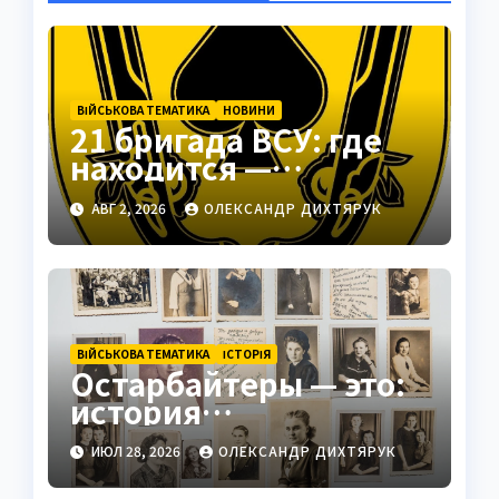
ВІЙСЬКОВА ТЕМАТИКА
НОВИНИ
21 бригада ВСУ: где
находится —
Подольск как
АВГ 2, 2026
ОЛЕКСАНДР ДИХТЯРУК
стратегический центр
ВІЙСЬКОВА ТЕМАТИКА
ІСТОРІЯ
Остарбайтеры — это:
история
принудительного
ИЮЛ 28, 2026
ОЛЕКСАНДР ДИХТЯРУК
труда украинцев