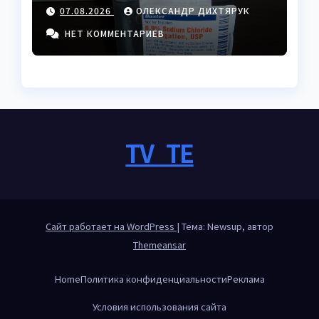
физраствора до
07.08.2026
ОЛЕКСАНДР ДИХТЯРУК
промышленности
НЕТ КОММЕНТАРИЕВ
TV_TE
Сайт работает на WordPress
|
Тема: Newsup, автор
Themeansar
Home
Политика конфиденциальности
Реклама
Условия использования сайта