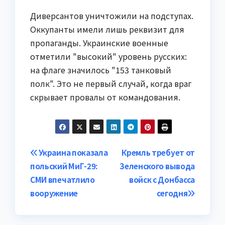
Диверсантов уничтожили на подступах.
Оккупанты имели лишь реквизит для
пропаганды. Украинские военные
отметили "высокий" уровень русских:
на флаге значилось "153 танковый
полк". Это не первый случай, когда враг
скрывает провалы от командования.
Навигация
Украина показала
Кремль требует от
польский МиГ-29:
Зеленского вывода
по
СМИ впечатлило
войск с Донбасса
записям
вооружение
сегодня