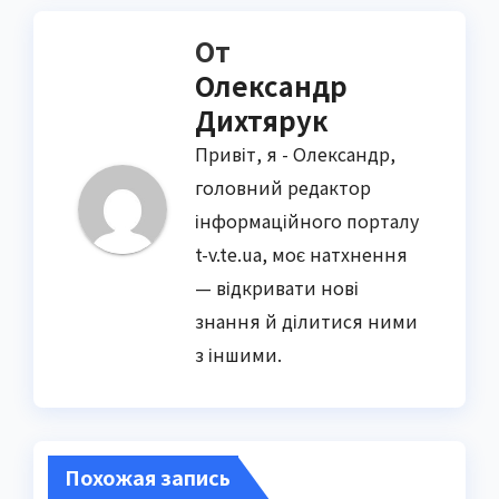
От
Олександр
Дихтярук
Привіт, я - Олександр,
головний редактор
інформаційного порталу
t-v.te.ua, моє натхнення
— відкривати нові
знання й ділитися ними
з іншими.
Похожая запись