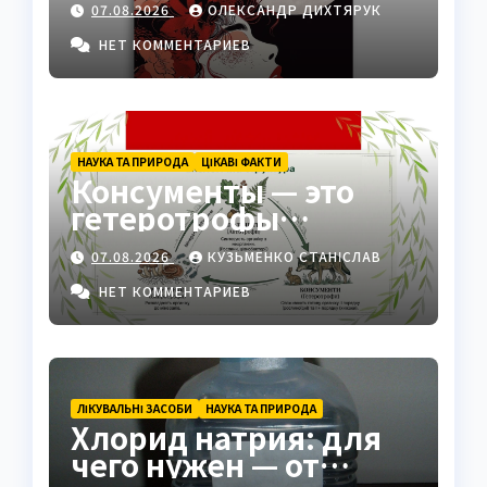
07.08.2026
ОЛЕКСАНДР ДИХТЯРУК
НЕТ КОММЕНТАРИЕВ
НАУКА ТА ПРИРОДА
ЦІКАВІ ФАКТИ
Консументы — это
гетеротрофы
экосистемы
07.08.2026
КУЗЬМЕНКО СТАНІСЛАВ
НЕТ КОММЕНТАРИЕВ
ЛІКУВАЛЬНІ ЗАСОБИ
НАУКА ТА ПРИРОДА
Хлорид натрия: для
чего нужен — от