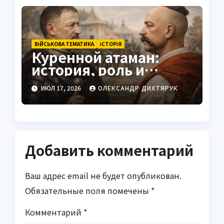
ВІЙСЬКОВА ТЕМАТИКА
ІСТОРІЯ
Куренной атаман:
история, роль и
значение
ИЮЛ 17, 2026
ОЛЕКСАНДР ДИХТЯРУК
Добавить комментарий
Ваш адрес email не будет опубликован.
Обязательные поля помечены
*
Комментарий
*