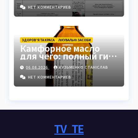
защите
НЕТ КОММЕНТАРИЕВ
ЗДОРОВ’Я ТА КРАСА
ЛІКУВАЛЬНІ ЗАСОБИ
Камфорное масло
для чего: полный гид
по применению и
06.08.2026
КУЗЬМЕНКО СТАНІСЛАВ
свойствам
НЕТ КОММЕНТАРИЕВ
TV_TE