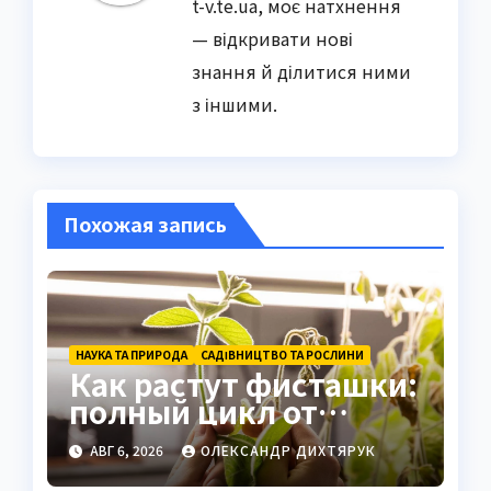
t-v.te.ua, моє натхнення
— відкривати нові
знання й ділитися ними
з іншими.
Похожая запись
НАУКА ТА ПРИРОДА
САДІВНИЦТВО ТА РОСЛИНИ
Как растут фисташки:
полный цикл от
семени до спелого
АВГ 6, 2026
ОЛЕКСАНДР ДИХТЯРУК
ореха