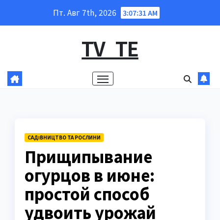
Перейти
Пт. Авг 7th, 2026
3:07:32 AM
к
содержанию
TV_TE
САДІВНИЦТВО ТА РОСЛИНИ
Прищипывание
огурцов в июне:
простой способ
удвоить урожай