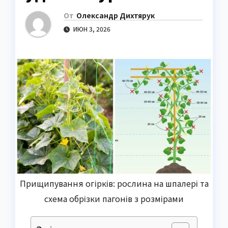
От
Олександр Дихтярук
ИЮН 3, 2026
Прищипування огірків: рослина на шпалері та
схема обрізки пагонів з розмірами