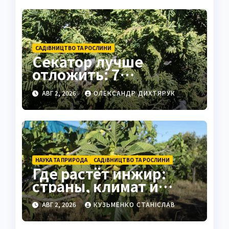
САДІВНИЦТВО ТА РОСЛИНИ
Секатор лучше
отложить: 7
вечнозелёных
АВГ 2, 2026
ОЛЕКСАНДР ДИХТЯРУК
растений без обрезки
НАУКА ТА ПРИРОДА
САДІВНИЦТВО ТА РОСЛИНИ
Где растёт инжир:
страны, климат и
секреты
АВГ 2, 2026
КУЗЬМЕНКО СТАНІСЛАВ
выращивания