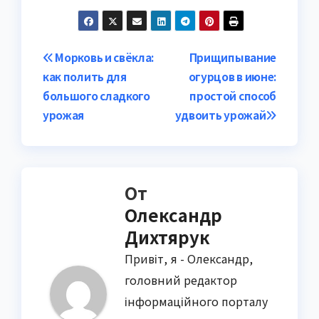
Навигация
Морковь и свёкла:
Прищипывание
как полить для
огурцов в июне:
по
большого сладкого
простой способ
записям
урожая
удвоить урожай
От
Олександр
Дихтярук
Привіт, я - Олександр,
головний редактор
інформаційного порталу