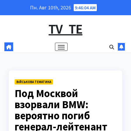
Перейти
Пн. Авг 10th, 2026
9:46:05 AM
к
содержанию
TV_TE
ВІЙСЬКОВА ТЕМАТИКА
Под Москвой
взорвали BMW:
вероятно погиб
генерал-лейтенант