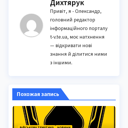
Дихтярук
Привіт, я - Олександр,
головний редактор
інформаційного порталу
t-v.te.ua, моє натхнення
— відкривати нові
знання й ділитися ними
з іншими.
Похожая запись
ВІЙСЬКОВА ТЕМАТИКА
НОВИНИ