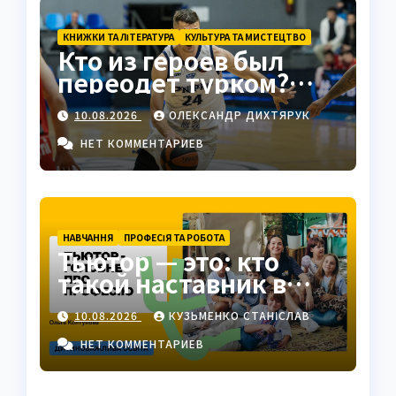
КНИЖКИ ТА ЛІТЕРАТУРА
КУЛЬТУРА ТА МИСТЕЦТВО
Кто из героев был
переодет турком?
Клеонт в комедии
10.08.2026
ОЛЕКСАНДР ДИХТЯРУК
Мольера
НЕТ КОММЕНТАРИЕВ
НАВЧАННЯ
ПРОФЕСІЯ ТА РОБОТА
Тьютор — это: кто
такой наставник в
современном
10.08.2026
КУЗЬМЕНКО СТАНІСЛАВ
образовании
НЕТ КОММЕНТАРИЕВ