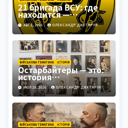
21 бригада ВСУ: где
находится —
Подольск как
АВГ 2, 2026
ОЛЕКСАНДР ДИХТЯРУК
стратегический центр
ВІЙСЬКОВА ТЕМАТИКА
ІСТОРІЯ
Остарбайтеры — это:
история
принудительного
ИЮЛ 28, 2026
ОЛЕКСАНДР ДИХТЯРУК
труда украинцев
ВІЙСЬКОВА ТЕМАТИКА
ІСТОРІЯ