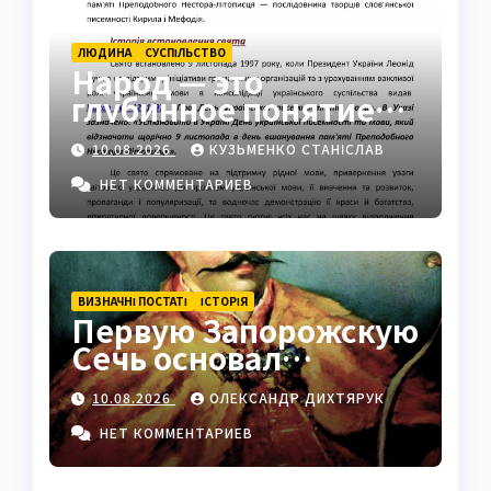
ЛЮДИНА
СУCПІЛЬСТВО
Народ — это
глубинное понятие
общности,
10.08.2026
КУЗЬМЕНКО СТАНІСЛАВ
идентичности и силы
НЕТ КОММЕНТАРИЕВ
ВИЗНАЧНІ ПОСТАТІ
ІСТОРІЯ
Первую Запорожскую
Сечь основал
Дмитрий
10.08.2026
ОЛЕКСАНДР ДИХТЯРУК
Вишневецкий на
Малой Хортице
НЕТ КОММЕНТАРИЕВ