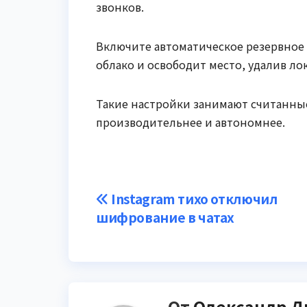
звонков.
Включите автоматическое резервное к
облако и освободит место, удалив ло
Такие настройки занимают считанные
производительнее и автономнее.
Навигация
Instagram тихо отключил
шифрование в чатах
по
записям
От
Олександр Д