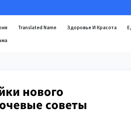
рия
Translated Name
Здоровье И Красота
Е
ама
йки нового
ючевые советы