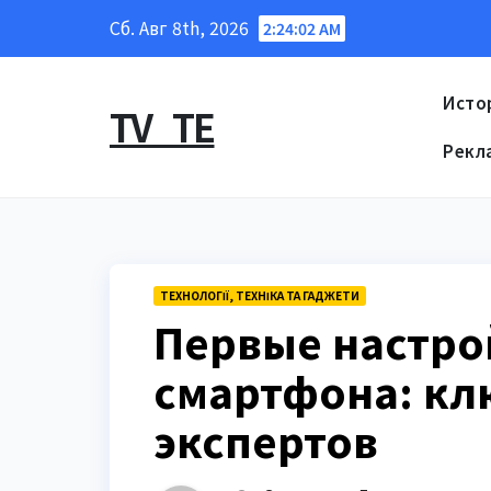
Перейти
Сб. Авг 8th, 2026
2:24:03 AM
к
содержанию
Исто
TV_TE
Рекл
ТЕХНОЛОГІЇ, ТЕХНІКА ТА ГАДЖЕТИ
Первые настро
смартфона: кл
экспертов