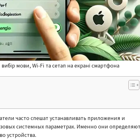
вибір мови, Wi-Fi та сетап на екрані смартфона
атели часто спешат устанавливать приложения и
азовых системных параметрах. Именно они определяю
во устройства.