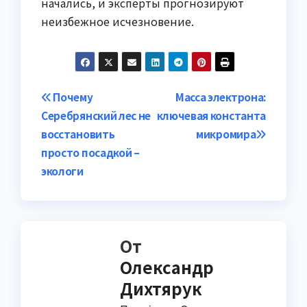
начались, и эксперты прогнозируют
неизбежное исчезновение.
Навигация
Почему
Масса электрона:
Серебрянский лес не
ключевая константа
по
восстановить
микромира
записям
просто посадкой –
экологи
От
Олександр
Дихтярук