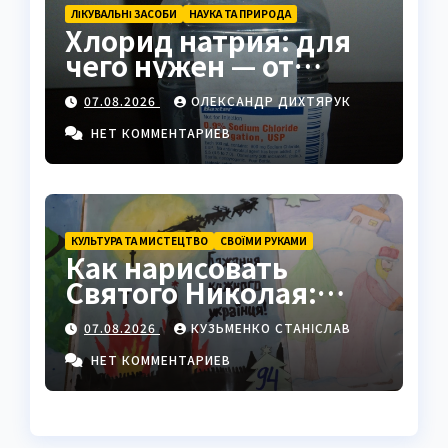
ЛІКУВАЛЬНІ ЗАСОБИ
НАУКА ТА ПРИРОДА
Хлорид натрия: для
чего нужен — от
физраствора до
07.08.2026
ОЛЕКСАНДР ДИХТЯРУК
промышленности
НЕТ КОММЕНТАРИЕВ
КУЛЬТУРА ТА МИСТЕЦТВО
СВОЇМИ РУКАМИ
Как нарисовать
Святого Николая:
полный пошаговый
07.08.2026
КУЗЬМЕНКО СТАНІСЛАВ
гайд с секретами
мастеров
НЕТ КОММЕНТАРИЕВ