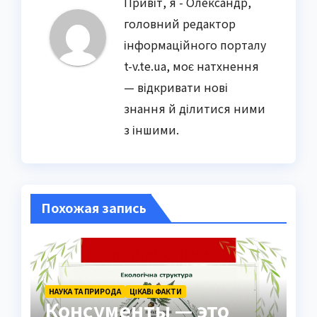
Привіт, я - Олександр,
головний редактор
інформаційного порталу
t-v.te.ua, моє натхнення
— відкривати нові
знання й ділитися ними
з іншими.
Похожая запись
НАУКА ТА ПРИРОДА
ЦІКАВІ ФАКТИ
Консументы — это