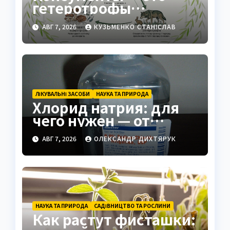
гетеротрофы
экосистемы
АВГ 7, 2026
КУЗЬМЕНКО СТАНІСЛАВ
ЛІКУВАЛЬНІ ЗАСОБИ
НАУКА ТА ПРИРОДА
Хлорид натрия: для
чего нужен — от
физраствора до
АВГ 7, 2026
ОЛЕКСАНДР ДИХТЯРУК
промышленности
НАУКА ТА ПРИРОДА
САДІВНИЦТВО ТА РОСЛИНИ
Как растут фисташки: