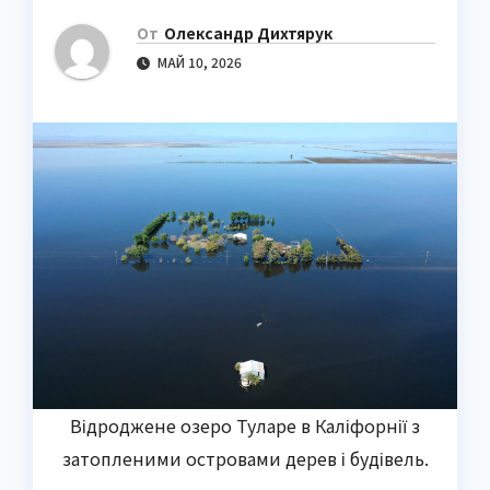
От
Олександр Дихтярук
МАЙ 10, 2026
Відроджене озеро Туларе в Каліфорнії з
затопленими островами дерев і будівель.