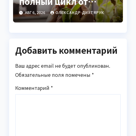
полный цикл от
семени до спелого
АВГ 6, 2026
ОЛЕКСАНДР ДИХТЯРУК
ореха
Добавить комментарий
Ваш адрес email не будет опубликован.
Обязательные поля помечены
*
Комментарий
*