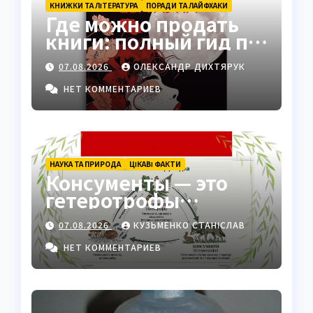
КНИЖКИ ТА ЛІТЕРАТУРА
ПОРАДИ ТА ЛАЙФХАКИ
Где можно продать
книги: полный гид по
платформам 2026
07.08.2026
ОЛЕКСАНДР ДИХТЯРУК
НЕТ КОММЕНТАРИЕВ
НАУКА ТА ПРИРОДА
ЦІКАВІ ФАКТИ
Консументы — это
гетеротрофы
экосистемы
07.08.2026
КУЗЬМЕНКО СТАНІСЛАВ
НЕТ КОММЕНТАРИЕВ