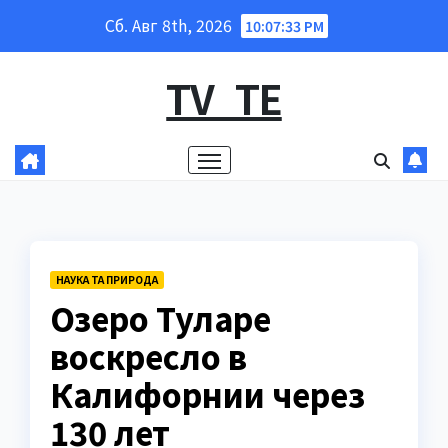
Перейти
Сб. Авг 8th, 2026
10:07:34 PM
к
содержанию
TV_TE
НАУКА ТА ПРИРОДА
Озеро Туларе
воскресло в
Калифорнии через
130 лет