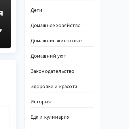
я
Дети
Домашнее хозяйство
Р
о
Домашние животные
У
Домашний уют
Законодательство
Здоровье и красота
История
Еда и кулинария