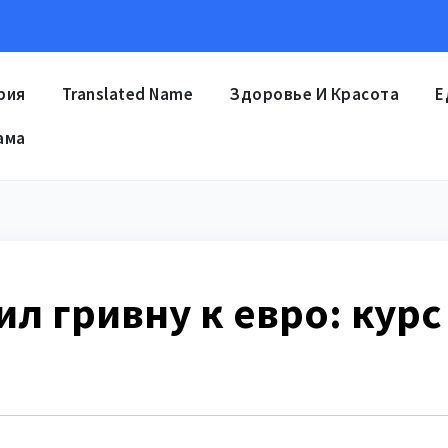
рия
Translated Name
Здоровье И Красота
Е
ама
л гривну к евро: курс