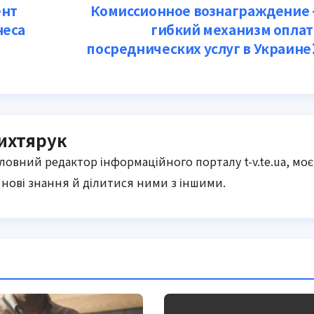
ент
Комиссионное вознаграждение
неса
гибкий механизм опла
посреднических услуг в Украине
ихтярук
оловний редактор інформаційного порталу t-v.te.ua, моє
нові знання й ділитися ними з іншими.