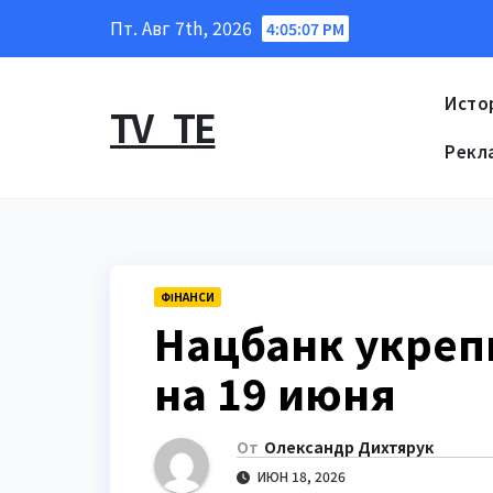
Перейти
Пт. Авг 7th, 2026
4:05:07 PM
к
содержанию
Исто
TV_TE
Рекл
ФІНАНСИ
Нацбанк укрепи
на 19 июня
От
Олександр Дихтярук
ИЮН 18, 2026