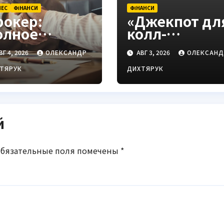
НЕС
ФІНАНСИ
ФІНАНСИ
рокер:
«Джекпот дл
олное
колл-
пределение,
центров»:
ВГ 4, 2026
ОЛЕКСАНДР
АВГ 3, 2026
ОЛЕКСАНД
иды и как
Смелянский 
ыбрать
новых
ТЯРУК
ДИХТЯРУК
адёжного
правилах НБ
осредника
й
бязательные поля помечены
*