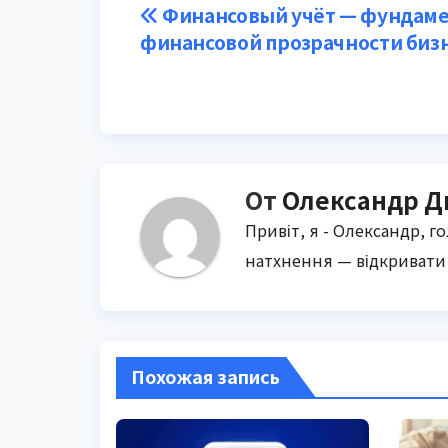
Навигация
Финансовый учёт — фундам
финансовой прозрачности биз
по
записям
От
Олександр Д
Привіт, я - Олександр, г
натхнення — відкривати 
Похожая запись