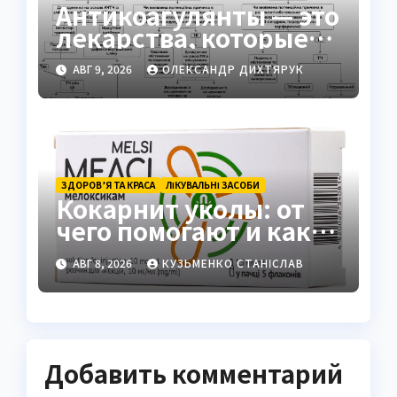
Антикоагулянты — это
лекарства, которые
контролируют
АВГ 9, 2026
ОЛЕКСАНДР ДИХТЯРУК
свёртывание крови
ЗДОРОВ’Я ТА КРАСА
ЛІКУВАЛЬНІ ЗАСОБИ
Кокарнит уколы: от
чего помогают и как
работают
АВГ 8, 2026
КУЗЬМЕНКО СТАНІСЛАВ
Добавить комментарий