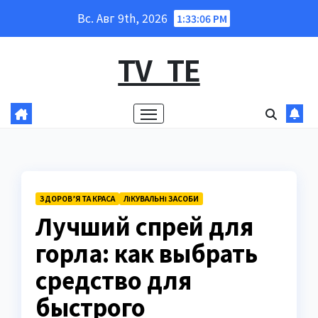
Перейти
Вс. Авг 9th, 2026
1:33:07 PM
к
содержанию
TV_TE
ЗДОРОВ’Я ТА КРАСА
ЛІКУВАЛЬНІ ЗАСОБИ
Лучший спрей для
горла: как выбрать
средство для
быстрого