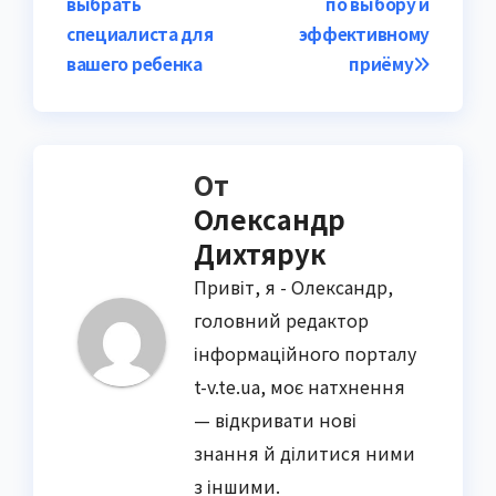
выбрать
по выбору и
записям
специалиста для
эффективному
вашего ребенка
приёму
От
Олександр
Дихтярук
Привіт, я - Олександр,
головний редактор
інформаційного порталу
t-v.te.ua, моє натхнення
— відкривати нові
знання й ділитися ними
з іншими.