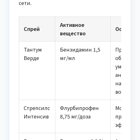
сети.
Активное
Спрей
Основны
вещество
Тантум
Бензидамин 1,5
Противов
Верде
мг/мл
обезболи
умеренн
антисепт
накаплив
воспалён
Стрепсилс
Флурбипрофен
Мощное о
Интенсив
8,75 мг/доза
противов
эффект (