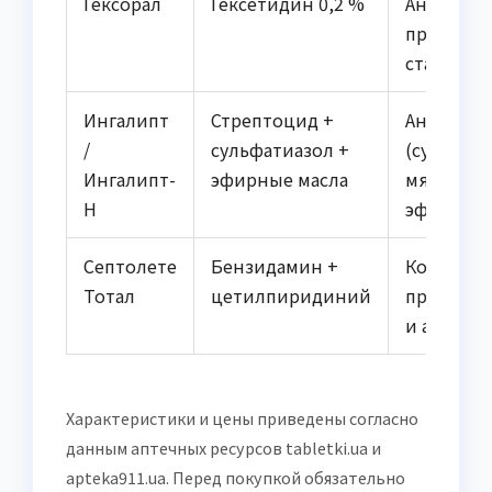
Гексорал
Гексетидин 0,2 %
Антибакт
противог
стабилиз
Ингалипт
Стрептоцид +
Антимик
/
сульфатиазол +
(сульфан
Ингалипт-
эфирные масла
мягкий у
Н
эффект
Септолете
Бензидамин +
Комбини
Тотал
цетилпиридиний
противов
и антисе
Характеристики и цены приведены согласно
данным аптечных ресурсов tabletki.ua и
apteka911.ua. Перед покупкой обязательно