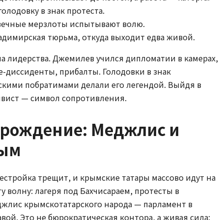
голодовку в знак протеста.
 вечные мерзлоты испытывают волю.
димирская тюрьма, откуда выходит едва живой.
ла лидерства. Джемилев учился дипломатии в камерах,
е-диссиденты, прибалты. Голодовки в знак
скими побратимами делали его легендой. Выйдя в
тивист — символ сопротивления.
зрождение: Меджлис и
рым
рестройка трещит, и крымские татары массово идут на
у волну: лагеря под Бахчисараем, протесты в
джлис крымскотатарского народа — парламент в
авой. Это не бюрократическая контора, а живая сила: