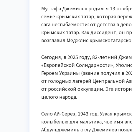
Мустафа Джемилев родился 13 ноября 
семье крымских татар, которая переж
сага несгибаемости: от детства в д
крымских татар. Как диссидент, он про
возглавил Меджлис крымскотатарског
Сегодня, в 2025 году, 82-летний Дж
«Европейской Солидарности», Уполн
Героем Украины (звание получил в 20
от голодных лагерей Центральной Аз
от российской оккупации. Эта истори
целого народа.
Село Ай-Серез, 1943 год. Узкая крымс
колыбелью для мальчика, чье имя вп
Абдульджемиль оглу Джемилев появля