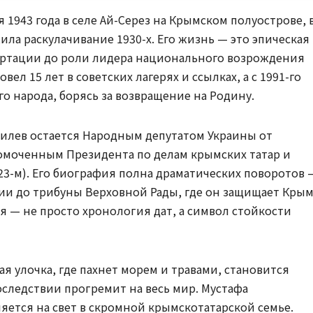
1943 года в селе Ай-Серез на Крымском полуострове, 
ила раскулачивание 1930-х. Его жизнь — это эпическая
епортации до роли лидера национального возрождения
вел 15 лет в советских лагерях и ссылках, а с 1991-го
о народа, борясь за возвращение на Родину.
емилев остается Народным депутатом Украины от
омоченным Президента по делам крымских татар и
23-м). Его биография полна драматических поворотов 
ии до трибуны Верховной Рады, где он защищает Кры
я — не просто хронология дат, а символ стойкости
кая улочка, где пахнет морем и травами, становится
оследствии прогремит на весь мир. Мустафа
ется на свет в скромной крымскотатарской семье.