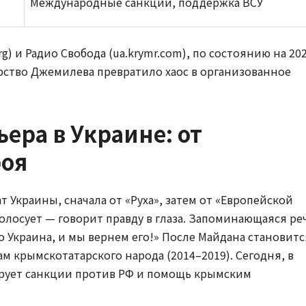
Международные санкции, поддержка ВСУ
g) и Радио Свобода (ua.krymr.com), по состоянию на 20
ерство Джемилева превратило хаос в организованное
ера в Украине: от
роя
т Украины, сначала от «Руха», затем от «Европейской
голосует — говорит правду в глаза. Запоминающаяся ре
о Украина, и мы вернем его!» После Майдана становитс
 крымскотатарского народа (2014–2019). Сегодня, в
бирует санкции против РФ и помощь крымским