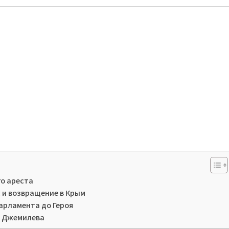
го ареста
 и возвращение в Крым
парламента до Героя
ы Джемилева