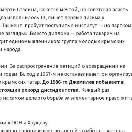
смерти Сталина, кажется мечтой, но советская власть
два исполнилось 13, пишет первые письма к
в Ташкент, пробует поступить в институт — но партком
ие взгляды». Вместо диплома — работа токарем на
аходит единомышленников: группа молодых крымских
и народа.
лнии. За распространение петиций о возвращении на
 годам. Выход в 1967-м не останавливает: он организу
 крымских татар.
До 1986-го Джемилев побывает в
настоящий рекорд диссидентства.
Каждый раз
о на самом деле это борьба за элементарное право жит
ии к ООН и Хрущеву.
де холод пронизывает до костей, а работа — каторга.