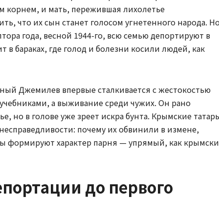
им корнем, и мать, пережившая лихолетье
ть, что их сын станет голосом угнетенного народа. Н
лтора года, весной 1944-го, всю семью депортируют в
 в бараках, где голод и болезни косили людей, как
юный Джемилев впервые сталкивается с жестокостью
 учебниками, а выживание среди чужих. Он рано
е, но в голове уже зреет искра бунта. Крымские татар
 несправедливости: почему их обвинили в измене,
ры формируют характер парня — упрямый, как крымски
епортации до первого