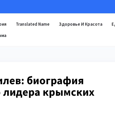
рия
Translated Name
Здоровье И Красота
Е
ама
лев: биография
 лидера крымских