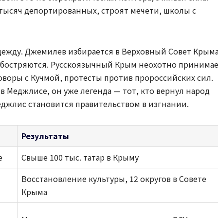
тысяч депортированных, строят мечети, школы с
адежду. Джемилев избирается в Верховный Совет Крыма
обостряются. Русскоязычный Крым неохотно принима
оворы с Кучмой, протесты против пророссийских сил.
а в Меджлисе, он уже легенда — тот, кто вернул народ
Меджлис становится правительством в изгнании.
Результаты
е
Свыше 100 тыс. татар в Крыму
Восстановление культуры, 12 округов в Совете
Крыма