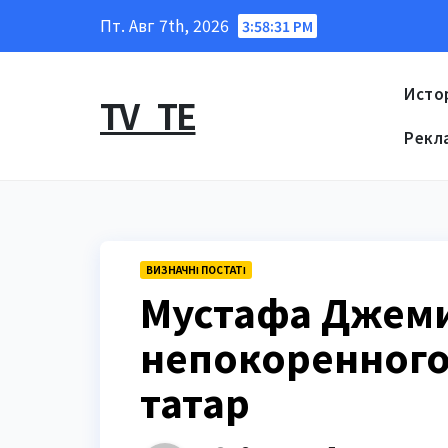
Перейти
Пт. Авг 7th, 2026
3:58:32 PM
к
содержанию
Исто
TV_TE
Рекл
ВИЗНАЧНІ ПОСТАТІ
Мустафа Джеми
непокоренного
татар