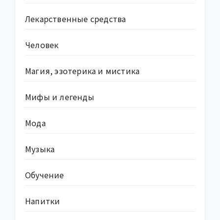
Лекарственные средства
Человек
Магия, эзотерика и мистика
Мифы и легенды
Мода
Музыка
Обучение
Напитки