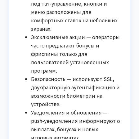
под тач-управление, кнопки и
меню расположены для
комфортных ставок на небольших
экранах.
Эксклюзивные акции — операторы
часто предлагают бонусы и
фриспины только для
пользователей установленных
программ.
Безопасность — используют SSL,
двухфакторную аутентификацию и
возможности биометрии на
устройстве.
Уведомления и обновления —
push-уведомления информируют о
выплатах, бонусах и новых
игровых автоматах.