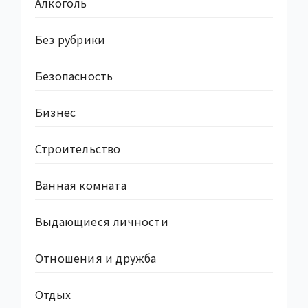
Алкоголь
Без рубрики
Безопасность
Бизнес
Строительство
Ванная комната
Выдающиеся личности
Отношения и дружба
Отдых