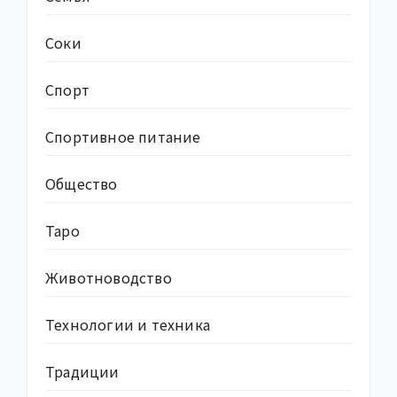
Соки
Спорт
Спортивное питание
Общество
Таро
Животноводство
Технологии и техника
Традиции