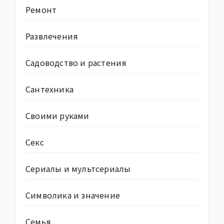
Ремонт
Развлечения
Садоводство и растения
Сантехника
Своими руками
Секс
Сериалы и мультсериалы
Символика и значение
Семья