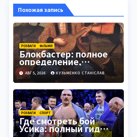
Похожая запись
РОЗВАГИ
ФІЛЬМИ
Блокбастер: полное
определение,
история и
АВГ 5, 2026
КУЗЬМЕНКО СТАНІСЛАВ
современное
значение
РОЗВАГИ
СПОРТ
Где смотреть бой
Усика: полный гид
для болельщиков