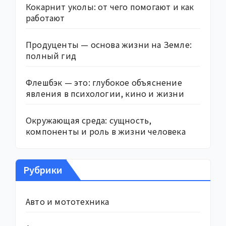
Кокарнит уколы: от чего помогают и как
работают
Продуценты — основа жизни на Земле:
полный гид
Флешбэк — это: глубокое объяснение
явления в психологии, кино и жизни
Окружающая среда: сущность,
компоненты и роль в жизни человека
Рубрики
Авто и мототехника