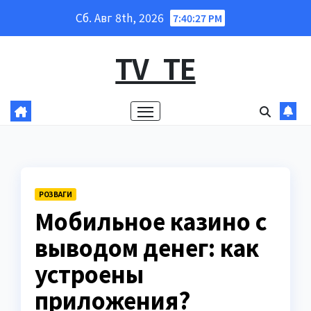
Перейти
Сб. Авг 8th, 2026
7:40:28 PM
к
содержанию
TV_TE
РОЗВАГИ
Мобильное казино с
выводом денег: как
устроены
приложения?