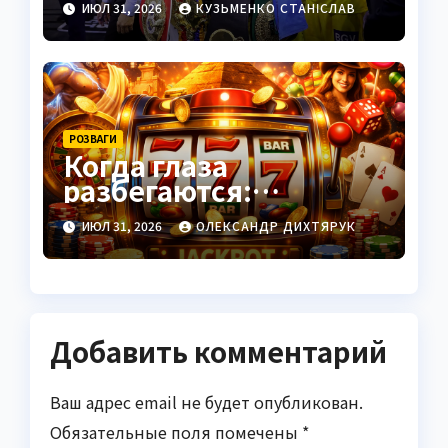
ИЮЛ 31, 2026
КУЗЬМЕНКО СТАНІСЛАВ
2026
РОЗВАГИ
Когда глаза
разбегаются:
множество
ИЮЛ 31, 2026
ОЛЕКСАНДР ДИХТЯРУК
развлечений в
казино, в которые
хочется погрузиться
Добавить комментарий
Ваш адрес email не будет опубликован.
Обязательные поля помечены
*