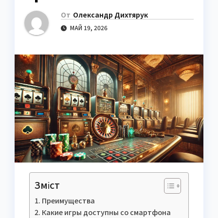
От
Олександр Дихтярук
МАЙ 19, 2026
Зміст
Преимущества
Какие игры доступны со смартфона