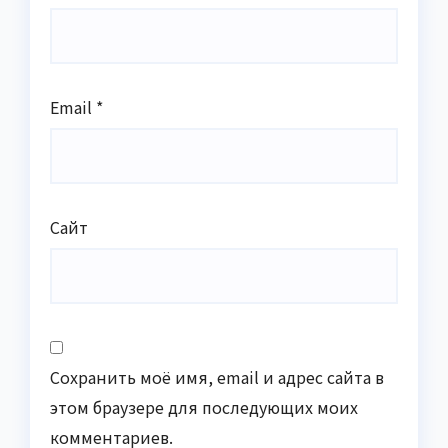
Email
*
Сайт
Сохранить моё имя, email и адрес сайта в
этом браузере для последующих моих
комментариев.