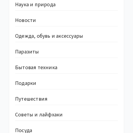
Наука и природа
Новости
Одежда, обувь и аксессуары
Паразиты
Бытовая техника
Подарки
Путешествия
Советы и лайфхаки
Посуда