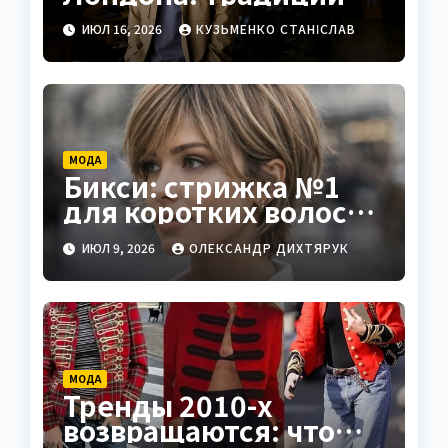
мастерства и
ИЮЛ 16, 2026
КУЗЬМЕНКО СТАНІСЛАВ
современный стиль
МОДА
Бикси: стрижка №1
для коротких волос
летом 2026
ИЮЛ 9, 2026
ОЛЕКСАНДР ДИХТЯРУК
МОДА
Тренды 2010-х
возвращаются: что