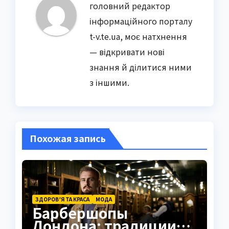
головний редактор
інформаційного порталу
t-v.te.ua, моє натхнення
— відкривати нові
знання й ділитися ними
з іншими.
Похожая запись
ЗДОРОВ’Я ТА КРАСА
МОДА
Барбершопы
Лондона: традиции