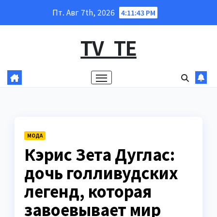
Перейти
Пт. Авг 7th, 2026
4:11:44 PM
к
содержанию
TV_TE
МОДА
Кэрис Зета Дуглас:
дочь голливудских
легенд, которая
завоевывает мир