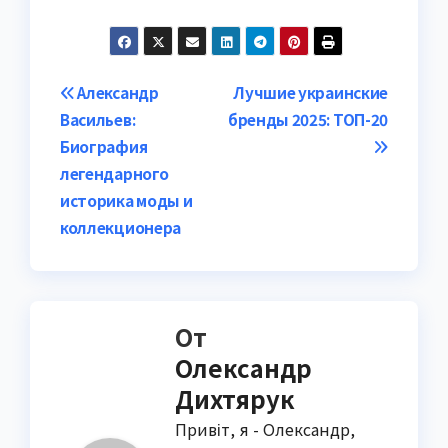
Навигация
Александр
Лучшие украинские
Васильев:
бренды 2025: ТОП-20
по
Биография
записям
легендарного
историка моды и
коллекционера
От
Олександр
Дихтярук
Привіт, я - Олександр,