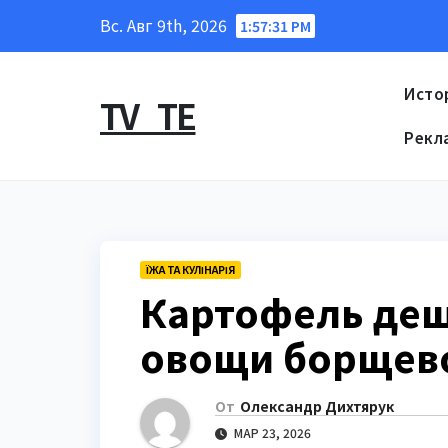
Перейти
Вс. Авг 9th, 2026
1:57:32 PM
к
содержанию
Исто
TV_TE
Рекл
ЇЖА ТА КУЛІНАРІЯ
Картофель деш
овощи борщево
От
Олександр Дихтярук
МАР 23, 2026