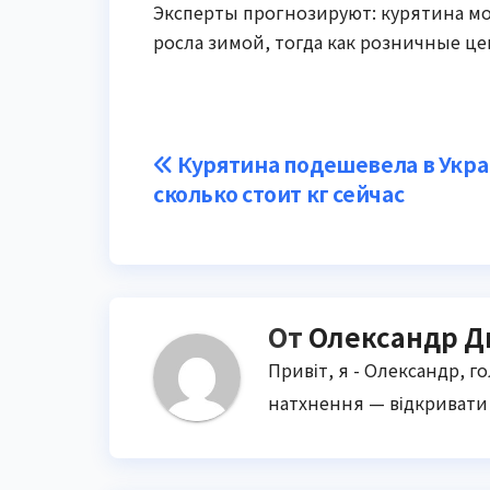
Эксперты прогнозируют: курятина мо
росла зимой, тогда как розничные ц
Навигация
Курятина подешевела в Укра
сколько стоит кг сейчас
по
записям
От
Олександр Д
Привіт, я - Олександр, г
натхнення — відкривати 