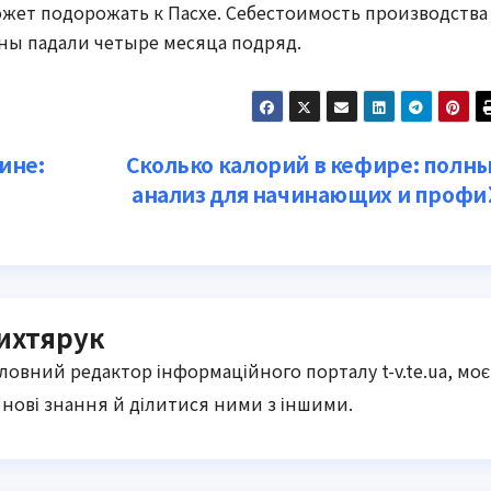
жет подорожать к Пасхе. Себестоимость производства
ены падали четыре месяца подряд.
ине:
Сколько калорий в кефире: полн
анализ для начинающих и профи
ихтярук
оловний редактор інформаційного порталу t-v.te.ua, моє
нові знання й ділитися ними з іншими.