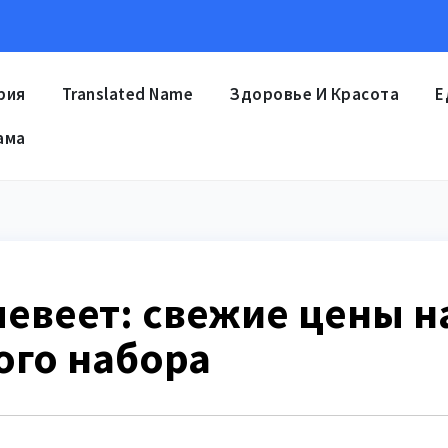
рия
Translated Name
Здоровье И Красота
Е
ама
евеет: свежие цены н
го набора