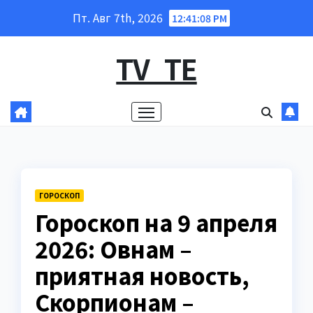
Перейти
Пт. Авг 7th, 2026
12:41:09 PM
к
содержанию
TV_TE
ГОРОСКОП
Гороскоп на 9 апреля
2026: Овнам –
приятная новость,
Скорпионам –