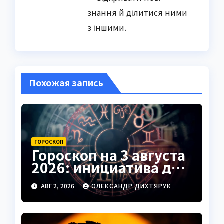
знання й ділитися ними
з іншими.
Похожая запись
ГОРОСКОП
Гороскоп на 3 августа
2026: инициатива для
Овнов, подсказки для
АВГ 2, 2026
ОЛЕКСАНДР ДИХТЯРУК
Рыб