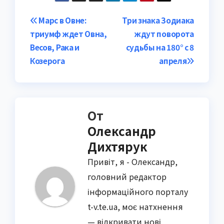
Навигация
Марс в Овне:
Три знака Зодиака
триумф ждет Овна,
ждут поворота
по
Весов, Рака и
судьбы на 180° с 8
записям
Козерога
апреля
От
Олександр
Дихтярук
Привіт, я - Олександр,
головний редактор
інформаційного порталу
t-v.te.ua, моє натхнення
— відкривати нові