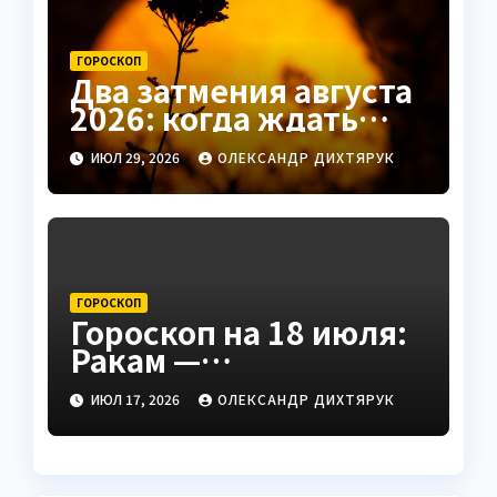
ГОРОСКОП
Два затмения августа
2026: когда ждать
удачи в любви и
ИЮЛ 29, 2026
ОЛЕКСАНДР ДИХТЯРУК
деньгах
ГОРОСКОП
Гороскоп на 18 июля:
Ракам —
неоднозначные
ИЮЛ 17, 2026
ОЛЕКСАНДР ДИХТЯРУК
чувства, Девам —
особый день