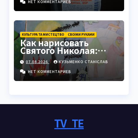
НЕТ КОММЕНТАРИЕВ
КУЛЬТУРА ТА МИСТЕЦТВО
СВОЇМИ РУКАМИ
Как нарисовать
Святого Николая:
полный пошаговый
07.08.2026
КУЗЬМЕНКО СТАНІСЛАВ
гайд с секретами
мастеров
НЕТ КОММЕНТАРИЕВ
TV_TE