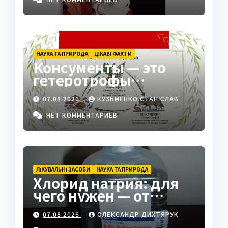
НАУКА ТА ПРИРОДА
ЦІКАВІ ФАКТИ
Консументы — это
гетеротрофы
экосистемы
07.08.2026
КУЗЬМЕНКО СТАНІСЛАВ
НЕТ КОММЕНТАРИЕВ
ЛІКУВАЛЬНІ ЗАСОБИ
НАУКА ТА ПРИРОДА
Хлорид натрия: для
чего нужен — от
физраствора до
07.08.2026
ОЛЕКСАНДР ДИХТЯРУК
промышленности