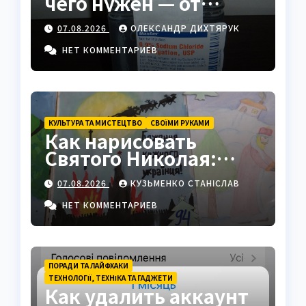
чего нужен — от
физраствора до
07.08.2026
ОЛЕКСАНДР ДИХТЯРУК
промышленности
НЕТ КОММЕНТАРИЕВ
КУЛЬТУРА ТА МИСТЕЦТВО
СВОЇМИ РУКАМИ
Как нарисовать
Святого Николая:
полный пошаговый
07.08.2026
КУЗЬМЕНКО СТАНІСЛАВ
гайд с секретами
мастеров
НЕТ КОММЕНТАРИЕВ
ПОРАДИ ТА ЛАЙФХАКИ
ТЕХНОЛОГІЇ, ТЕХНІКА ТА ГАДЖЕТИ
Как удалить аккаунт