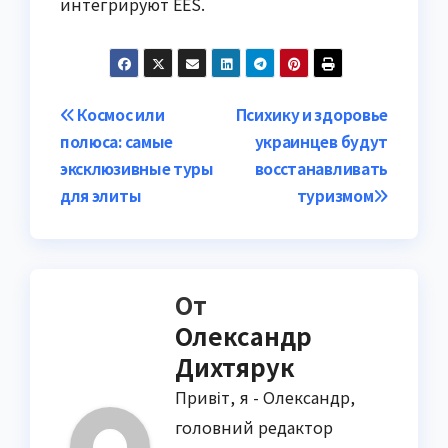
интегрируют EES.
Навигация
Космос или
Психику и здоровье
полюса: самые
украинцев будут
по
эксклюзивные туры
восстанавливать
записям
для элиты
туризмом
От
Олександр
Дихтярук
Привіт, я - Олександр,
головний редактор