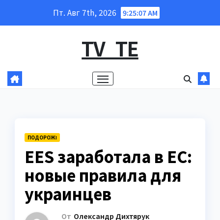
Перейти
Пт. Авг 7th, 2026
9:25:08 AM
к
содержанию
TV_TE
ПОДОРОЖІ
EES заработала в ЕС:
новые правила для
украинцев
От
Олександр Дихтярук