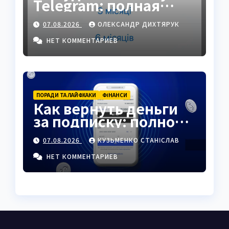
Telegram: полная
инструкция на 2026
07.08.2026
ОЛЕКСАНДР ДИХТЯРУК
год
НЕТ КОММЕНТАРИЕВ
ПОРАДИ ТА ЛАЙФХАКИ
ФІНАНСИ
Как вернуть деньги
за подписку: полное
руководство 2026
07.08.2026
КУЗЬМЕНКО СТАНІСЛАВ
НЕТ КОММЕНТАРИЕВ