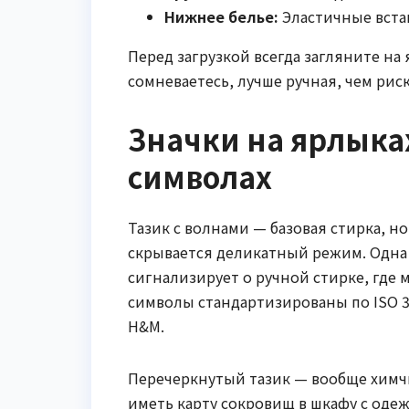
Нижнее белье:
Эластичные встав
Перед загрузкой всегда загляните на
сомневаетесь, лучше ручная, чем риск
Значки на ярлыках
символах
Тазик с волнами — базовая стирка, 
скрывается деликатный режим. Одна л
сигнализирует о ручной стирке, где
символы стандартизированы по ISO 37
H&M.
Перечеркнутый тазик — вообще химчис
иметь карту сокровищ в шкафу с оде