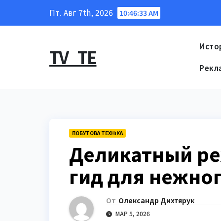
Перейти
Пт. Авг 7th, 2026
10:46:34 AM
к
содержанию
Исто
TV_TE
Рекл
ПОБУТОВА ТЕХНІКА
Деликатный ре
гид для нежног
От
Олександр Дихтярук
МАР 5, 2026