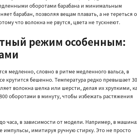
медленными оборотами барабана и минимальным
ет барабан, позволяя вещам плавать, а не тереться о
потому что волокна не рвутся, цвета не тускнеют.
атный режим особенным:
сами
ся медленно, словно в ритме медленного вальса, в
все крутится бешенно. Температура редко превышает 30
бляет волокна шелка или шерсти, делая их хрупкими, к
800 оборотами в минуту, чтобы избежать растяжения
до часа, в зависимости от модели. Например, в машина
е импульсы, имитируя ручную стирку. Это не просто