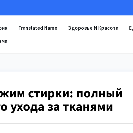
рия
Translated Name
Здоровье И Красота
Е
ама
жим стирки: полный
о ухода за тканями