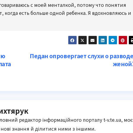
 договариваюсь с моей менталкой, потому что понятия
т, когда есть больше одной ребенка. Я вдохновляюсь и
ую
Педан опровергает слухи о разводе
лата
женой
ихтярук
оловний редактор інформаційного порталу t-v.te.ua, моє
нові знання й ділитися ними з іншими.