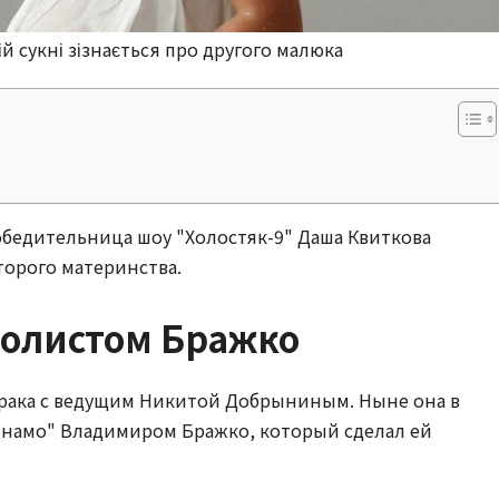
лій сукні зізнається про другого малюка
обедительница шоу "Холостяк-9" Даша Квиткова
орого материнства.
олистом Бражко
брака с ведущим Никитой Добрыниным. Ныне она в
инамо" Владимиром Бражко, который сделал ей