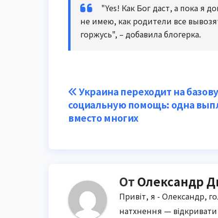
"Yes! Как Бог даст, а пока я
не имею, как родители все вывозя
горжусь", – добавила блогерка.
Навигация
Украина переходит на базов
социальную помощь: одна вып
по
вместо многих
записям
От
Олександр Д
Привіт, я - Олександр, г
натхнення — відкривати 