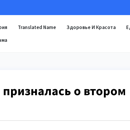
рия
Translated Name
Здоровье И Красота
Е
ама
 призналась о втором