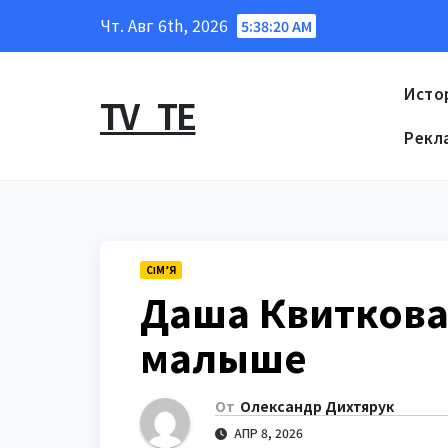
Перейти
Чт. Авг 6th, 2026
5:38:21 AM
к
содержанию
Исто
TV_TE
Рекл
СІМ’Я
Даша Квиткова
малыше
От
Олександр Дихтярук
АПР 8, 2026