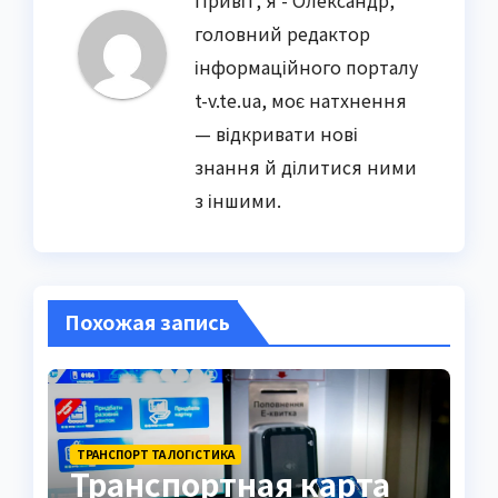
головний редактор
інформаційного порталу
t-v.te.ua, моє натхнення
— відкривати нові
знання й ділитися ними
з іншими.
Похожая запись
ТРАНСПОРТ ТА ЛОГІСТИКА
Транспортная карта