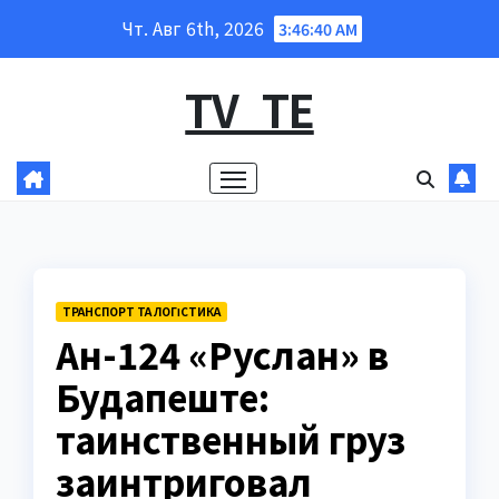
Перейти
Чт. Авг 6th, 2026
3:46:41 AM
к
содержанию
TV_TE
ТРАНСПОРТ ТА ЛОГІСТИКА
Ан-124 «Руслан» в
Будапеште:
таинственный груз
заинтриговал