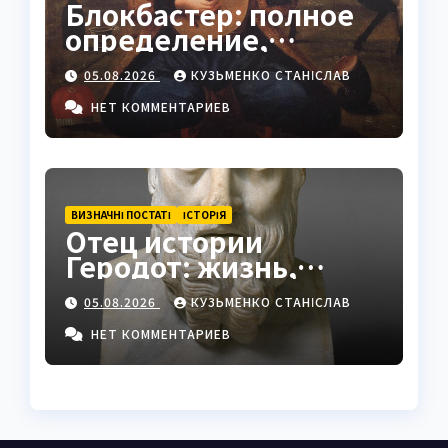
Блокбастер: полное
определение,
история и
05.08.2026
КУЗЬМЕНКО СТАНІСЛАВ
современное
значение
НЕТ КОММЕНТАРИЕВ
ВИЗНАЧНІ ПОСТАТІ
ІСТОРІЯ
Отец истории
Геродот: жизнь,
труды и наследие
05.08.2026
КУЗЬМЕНКО СТАНІСЛАВ
НЕТ КОММЕНТАРИЕВ