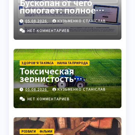
Бускопан от чего
помогает: полное
руководство
05.08.2026
КУЗЬМЕНКО СТАНІСЛАВ
НЕТ КОММЕНТАРИЕВ
ЗДОРОВ’Я ТА КРАСА
НАУКА ТА ПРИРОДА
Токсическая
зернистость
нейтрофилов —
05.08.2026
КУЗЬМЕНКО СТАНІСЛАВ
важный маркер
воспаления
НЕТ КОММЕНТАРИЕВ
РОЗВАГИ
ФІЛЬМИ