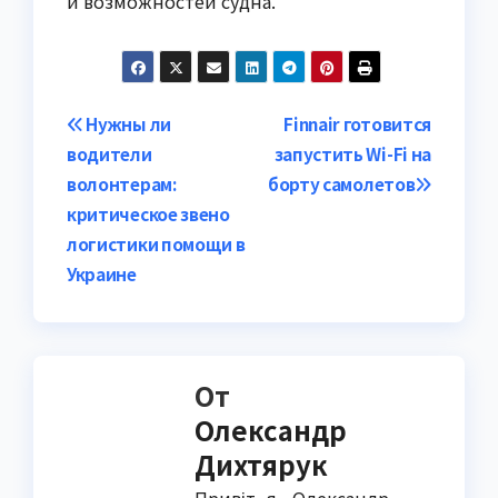
и возможностей судна.
Навигация
Нужны ли
Finnair готовится
водители
запустить Wi-Fi на
по
волонтерам:
борту самолетов
записям
критическое звено
логистики помощи в
Украине
От
Олександр
Дихтярук
Привіт, я - Олександр,