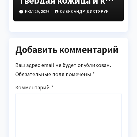
твёрдая кожица и как
это исправить
ИЮЛ 29, 2026
ОЛЕКСАНДР ДИХТЯРУК
Добавить комментарий
Ваш адрес email не будет опубликован.
Обязательные поля помечены
*
Комментарий
*