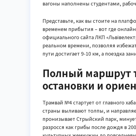
вагоны наполнены студентами, рабо
Представьте, как вы стоите на платф
временем прибытия – вот где онлайн
официального сайта ЛКП «Львівелект
реальном времени, позволяя избежат
пути достигает 9-10 км, а поездка за
Полный маршрут 
остановки и орие
Трамвай №4 стартует от главного хаба
страны выливают толпы, и направляе
пронизывает Стрыйский парк, минует 
разросся как грибы после дождя в 200
культурных жемчужин до повседневн