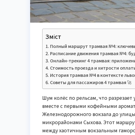
Зміст
Полный маршрут трамвая №4: ключев
Расписание движения трамвая №4: буд
Онлайн-трекинг 4 трамвая: приложен
Стоимость проезда и хитрости оплаты
История трамвая №4 в контексте льв
Советы для пассажиров 4 трамвая 🚀
Шум колёс по рельсам, что разрезает 
вместе с первыми кофейными аромата
Железнодорожного вокзала до улицы
микрорайонами Сыхова. Этот маршрут
между хаотичным вокзальным гаморо