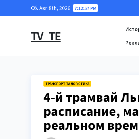
Перейти
Сб. Авг 8th, 2026
7:12:58 PM
к
содержанию
Исто
TV_TE
Рекл
ТРАНСПОРТ ТА ЛОГІСТИКА
4-й трамвай Ль
расписание, ма
реальном врем