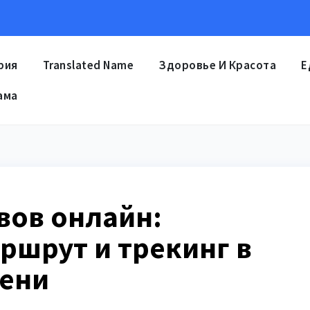
рия
Translated Name
Здоровье И Красота
Е
ама
вов онлайн:
ршрут и трекинг в
ени