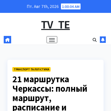
Перейти
Пт. Авг 7th, 2026
1:00:05 AM
к
содержанию
TV_TE
ТРАНСПОРТ ТА ЛОГІСТИКА
21 маршрутка
Черкассы: полный
маршрут,
расписание и