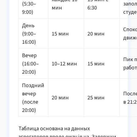
(5:30–
запо
мин
6:30
9:00)
студ
День
Спок
(9:00–
15 мин
20 мин
движ
16:00)
Вечер
Пик 
(16:00–
10–12 мин
15 мин
рабо
20:00)
Поздний
вечер
Посл
20 мин
25 мин
(после
в 21:
20:00)
Таблица основана на данных
агрегаторов вроде eway.in.ua. Задержки