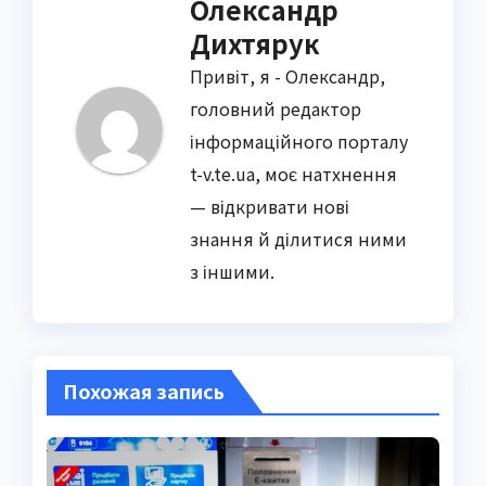
Олександр
Дихтярук
Привіт, я - Олександр,
головний редактор
інформаційного порталу
t-v.te.ua, моє натхнення
— відкривати нові
знання й ділитися ними
з іншими.
Похожая запись