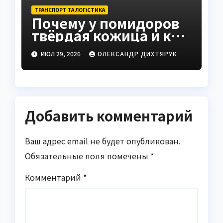
ТРАНСПОРТ ТА ЛОГІСТИКА
Почему у помидоров
твёрдая кожица и как
это исправить
ИЮЛ 29, 2026
ОЛЕКСАНДР ДИХТЯРУК
Добавить комментарий
Ваш адрес email не будет опубликован.
Обязательные поля помечены
*
Комментарий
*