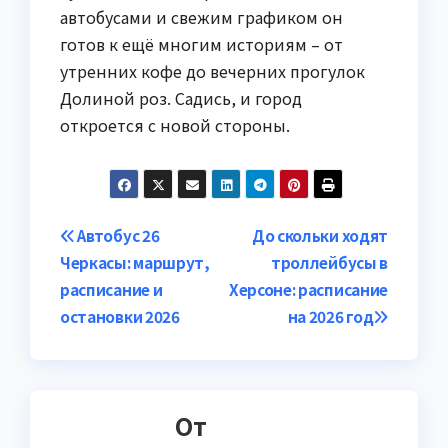
автобусами и свежим графиком он
готов к ещё многим историям – от
утренних кофе до вечерних прогулок
Долиной роз. Садись, и город
откроется с новой стороны.
Навигация
Автобус 26
До скольки ходят
Черкасы: маршрут,
троллейбусы в
по
расписание и
Херсоне: расписание
записям
остановки 2026
на 2026 год
От