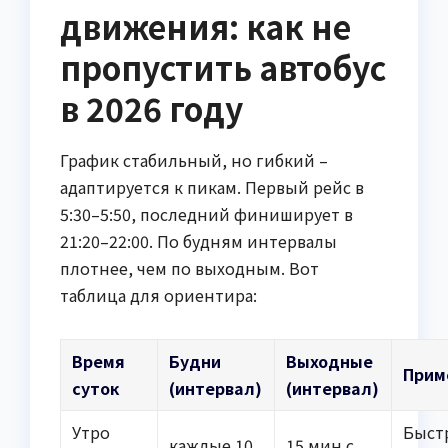
движения: как не
пропустить автобус
в 2026 году
График стабильный, но гибкий –
адаптируется к пикам. Первый рейс в
5:30–5:50, последний финиширует в
21:20–22:00. По будням интервалы
плотнее, чем по выходным. Вот
таблица для ориентира:
Время
Будни
Выходные
Прим
суток
(интервал)
(интервал)
Утро
Быст
каждые 10
15 мин с