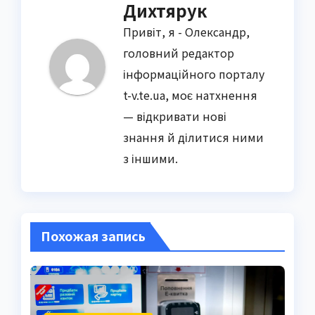
Дихтярук
Привіт, я - Олександр,
головний редактор
інформаційного порталу
t-v.te.ua, моє натхнення
— відкривати нові
знання й ділитися ними
з іншими.
Похожая запись