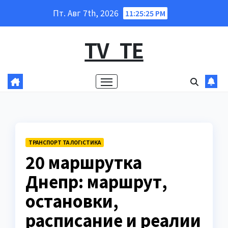
Перейти
Пт. Авг 7th, 2026
11:25:26 PM
к
содержанию
TV_TE
ТРАНСПОРТ ТА ЛОГІСТИКА
20 маршрутка
Днепр: маршрут,
остановки,
расписание и реалии