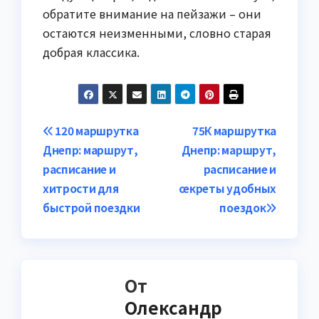
обратите внимание на пейзажи – они
остаются неизменными, словно старая
добрая классика.
Навигация
120 маршрутка
75К маршрутка
Днепр: маршрут,
Днепр: маршрут,
по
расписание и
расписание и
записям
хитрости для
секреты удобных
быстрой поездки
поездок
От
Олександр