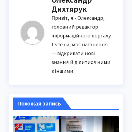
Дихтярук
Привіт, я - Олександр,
головний редактор
інформаційного порталу
t-v.te.ua, моє натхнення
— відкривати нові
знання й ділитися ними
з іншими.
Похожая запись