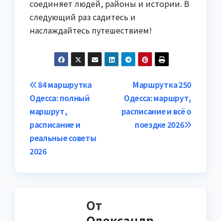
соединяет людей, районы и истории. В
следующий раз садитесь и
наслаждайтесь путешествием!
Навигация
84 маршрутка
Маршрутка 250
Одесса: полный
Одесса: маршрут,
по
маршрут,
расписание и всё о
записям
расписание и
поездке 2026
реальные советы
2026
От
Олександр