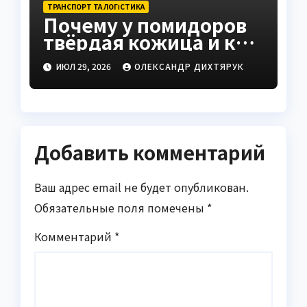
ТРАНСПОРТ ТА ЛОГІСТИКА
Почему у помидоров
твёрдая кожица и как
это исправить
ИЮЛ 29, 2026
ОЛЕКСАНДР ДИХТЯРУК
Добавить комментарий
Ваш адрес email не будет опубликован.
Обязательные поля помечены
*
Комментарий
*