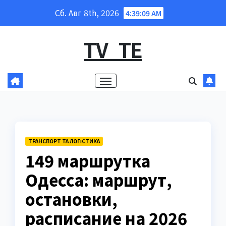
Перейти
Сб. Авг 8th, 2026
4:39:10 AM
к
содержанию
TV_TE
ТРАНСПОРТ ТА ЛОГІСТИКА
149 маршрутка
Одесса: маршрут,
остановки,
расписание на 2026