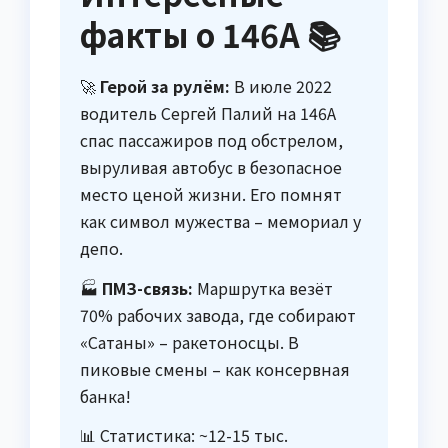
факты о 146А 📚
🚀
Герой за рулём:
В июле 2022
водитель Сергей Палий на 146А
спас пассажиров под обстрелом,
выруливая автобус в безопасное
место ценой жизни. Его помнят
как символ мужества – мемориал у
депо.
🏭
ПМЗ-связь:
Маршрутка везёт
70% рабочих завода, где собирают
«Сатаны» – ракетоносцы. В
пиковые смены – как консервная
банка!
📊 Статистика: ~12-15 тыс.