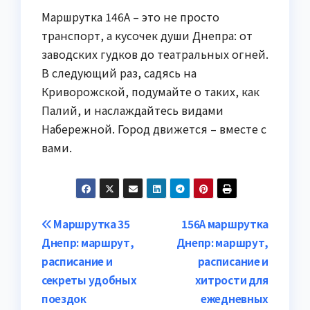
Маршрутка 146А – это не просто
транспорт, а кусочек души Днепра: от
заводских гудков до театральных огней.
В следующий раз, садясь на
Криворожской, подумайте о таких, как
Палий, и наслаждайтесь видами
Набережной. Город движется – вместе с
вами.
Навигация
Маршрутка 35
156А маршрутка
Днепр: маршрут,
Днепр: маршрут,
по
расписание и
расписание и
записям
секреты удобных
хитрости для
поездок
ежедневных