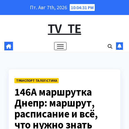
Перейти
Пт. Авг 7th, 2026
10:04:32 PM
к
содержанию
TV_TE
ТРАНСПОРТ ТА ЛОГІСТИКА
146А маршрутка
Днепр: маршрут,
расписание и всё,
что нужно знать