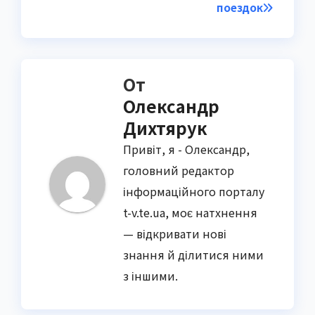
поездок
От
Олександр
Дихтярук
Привіт, я - Олександр,
головний редактор
інформаційного порталу
t-v.te.ua, моє натхнення
— відкривати нові
знання й ділитися ними
з іншими.