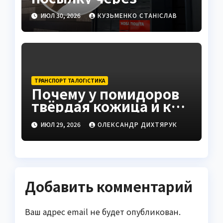
постамат: полная
ИЮЛ 30, 2026
КУЗЬМЕНКО СТАНІСЛАВ
инструкция 2026
ТРАНСПОРТ ТА ЛОГІСТИКА
Почему у помидоров
твёрдая кожица и как
это исправить
ИЮЛ 29, 2026
ОЛЕКСАНДР ДИХТЯРУК
Добавить комментарий
Ваш адрес email не будет опубликован.