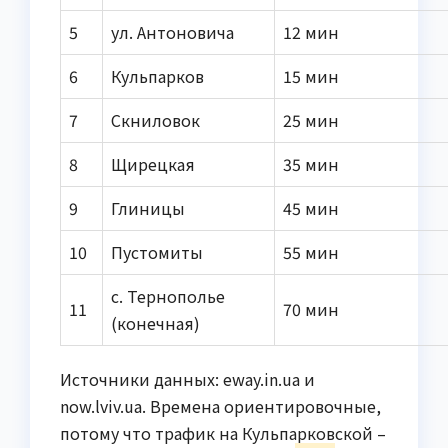
5
ул. Антоновича
12 мин
6
Кульпарков
15 мин
7
Скниловок
25 мин
8
Щирецкая
35 мин
9
Глиницы
45 мин
10
Пустомиты
55 мин
с. Тернополье
11
70 мин
(конечная)
Источники данных: eway.in.ua и
now.lviv.ua. Времена ориентировочные,
потому что трафик на Кульпарковской –