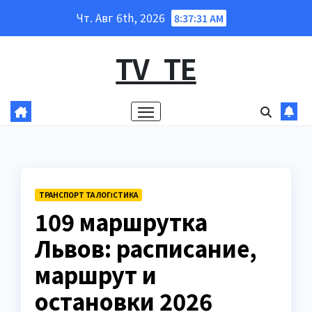
Перейти
Чт. Авг 6th, 2026
8:37:32 AM
к
содержанию
TV_TE
ТРАНСПОРТ ТА ЛОГІСТИКА
109 маршрутка
Львов: расписание,
маршрут и
остановки 2026