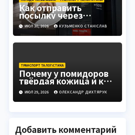
Как отправить
посылку через
постамат: полная
ИЮЛ 30, 2026
КУЗЬМЕНКО СТАНІСЛАВ
инструкция 2026
ТРАНСПОРТ ТА ЛОГІСТИКА
Почему у помидоров
твёрдая кожица и как
это исправить
ИЮЛ 29, 2026
ОЛЕКСАНДР ДИХТЯРУК
Добавить комментарий