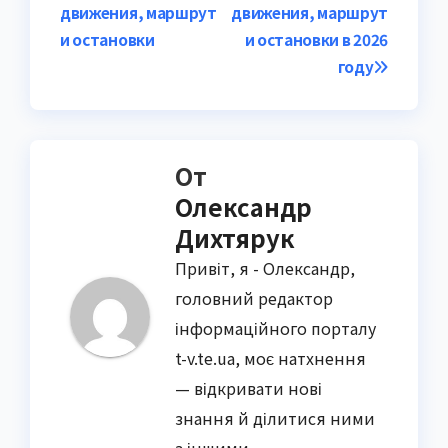
по
движения, маршрут
движения, маршрут
записям
и остановки
и остановки в 2026
году
От
Олександр
Дихтярук
Привіт, я - Олександр,
головний редактор
інформаційного порталу
t-v.te.ua, моє натхнення
— відкривати нові
знання й ділитися ними
з іншими.