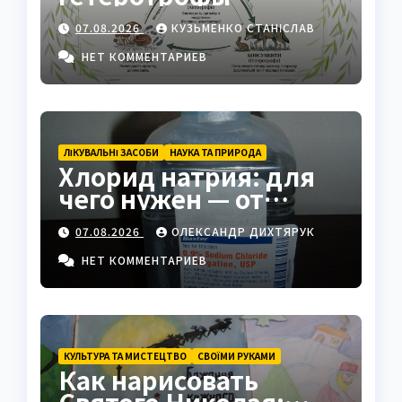
экосистемы
07.08.2026
КУЗЬМЕНКО СТАНІСЛАВ
НЕТ КОММЕНТАРИЕВ
ЛІКУВАЛЬНІ ЗАСОБИ
НАУКА ТА ПРИРОДА
Хлорид натрия: для
чего нужен — от
физраствора до
07.08.2026
ОЛЕКСАНДР ДИХТЯРУК
промышленности
НЕТ КОММЕНТАРИЕВ
КУЛЬТУРА ТА МИСТЕЦТВО
СВОЇМИ РУКАМИ
Как нарисовать