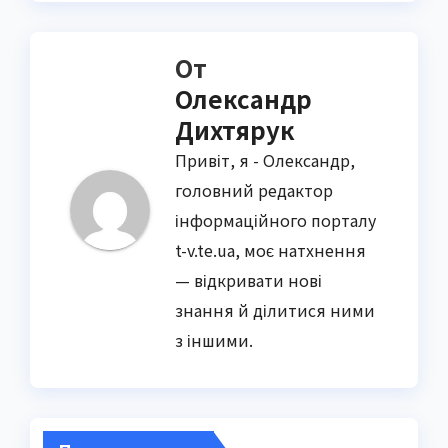
От
Олександр
Дихтярук
Привіт, я - Олександр,
головний редактор
інформаційного порталу
t-v.te.ua, моє натхнення
— відкривати нові
знання й ділитися ними
з іншими.