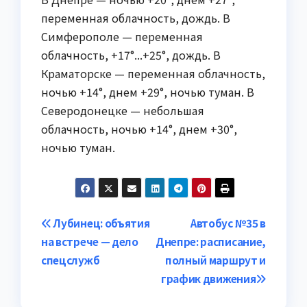
переменная облачность, дождь. В
Симферополе — переменная
облачность, +17°...+25°, дождь. В
Краматорске — переменная облачность,
ночью +14°, днем +29°, ночью туман. В
Северодонецке — небольшая
облачность, ночью +14°, днем +30°,
ночью туман.
Навигация
Лубинец: объятия
Автобус №35 в
на встрече — дело
Днепре: расписание,
по
спецслужб
полный маршрут и
записям
график движения