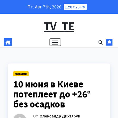
Перейти
Пт. Авг 7th, 2026
12:07:26 PM
к
содержанию
TV_TE
НОВИНИ
10 июня в Киеве
потеплеет до +26°
без осадков
От
Олександр Дихтярук