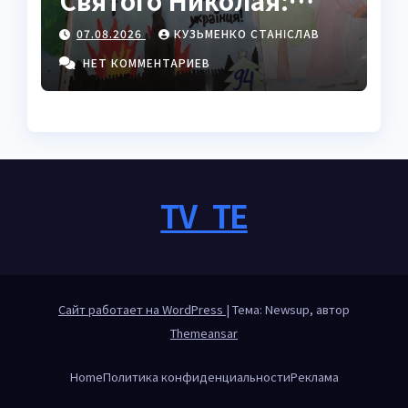
Святого Николая:
полный пошаговый
07.08.2026
КУЗЬМЕНКО СТАНІСЛАВ
гайд с секретами
мастеров
НЕТ КОММЕНТАРИЕВ
TV_TE
Сайт работает на WordPress
|
Тема: Newsup, автор
Themeansar
Home
Политика конфиденциальности
Реклама