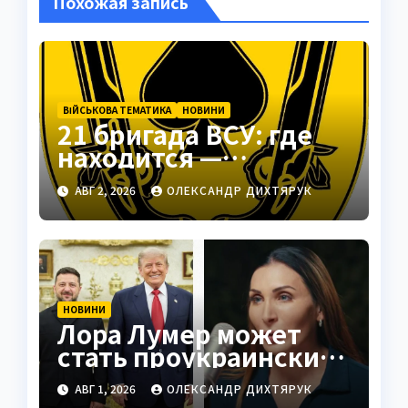
Похожая запись
ВІЙСЬКОВА ТЕМАТИКА
НОВИНИ
21 бригада ВСУ: где
находится —
Подольск как
АВГ 2, 2026
ОЛЕКСАНДР ДИХТЯРУК
стратегический центр
НОВИНИ
Лора Лумер может
стать проукраинским
голосом для Трампа
АВГ 1, 2026
ОЛЕКСАНДР ДИХТЯРУК