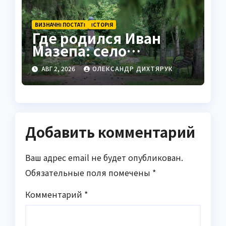
ВИЗНАЧНІ ПОСТАТІ
ІСТОРІЯ
Где родился Иван
Мазепа: село
Мазепинцы и корни
АВГ 2, 2026
ОЛЕКСАНДР ДИХТЯРУК
легендарного гетмана
Добавить комментарий
Ваш адрес email не будет опубликован.
Обязательные поля помечены
*
Комментарий
*