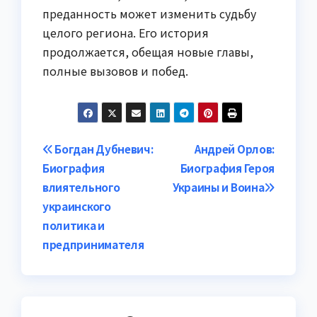
преданность может изменить судьбу
целого региона. Его история
продолжается, обещая новые главы,
полные вызовов и побед.
Навигация
Богдан Дубневич:
Андрей Орлов:
Биография
Биография Героя
по
влиятельного
Украины и Воина
записям
украинского
политика и
предпринимателя