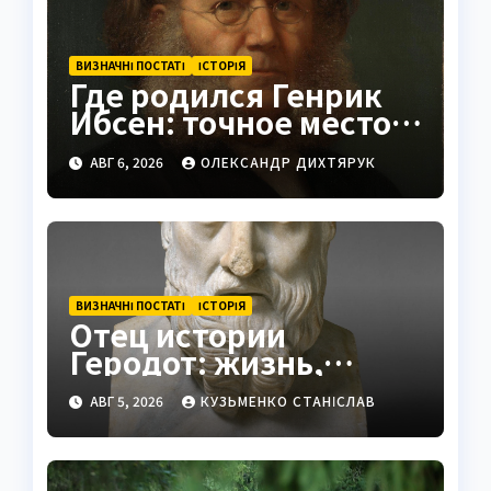
ВИЗНАЧНІ ПОСТАТІ
ІСТОРІЯ
Где родился Генрик
Ибсен: точное место и
история
АВГ 6, 2026
ОЛЕКСАНДР ДИХТЯРУК
ВИЗНАЧНІ ПОСТАТІ
ІСТОРІЯ
Отец истории
Геродот: жизнь,
труды и наследие
АВГ 5, 2026
КУЗЬМЕНКО СТАНІСЛАВ