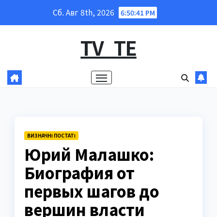
Перейти
Сб. Авг 8th, 2026
6:50:42 PM
к
содержанию
TV_TE
ВИЗНАЧНІ ПОСТАТІ
Юрий Малашко:
Биография от
первых шагов до
вершин власти