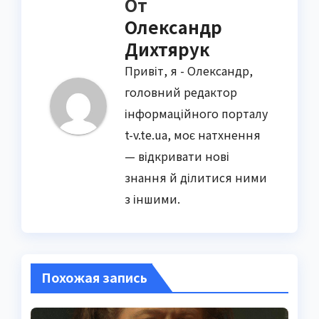
От
Олександр
Дихтярук
Привіт, я - Олександр,
головний редактор
інформаційного порталу
t-v.te.ua, моє натхнення
— відкривати нові
знання й ділитися ними
з іншими.
Похожая запись