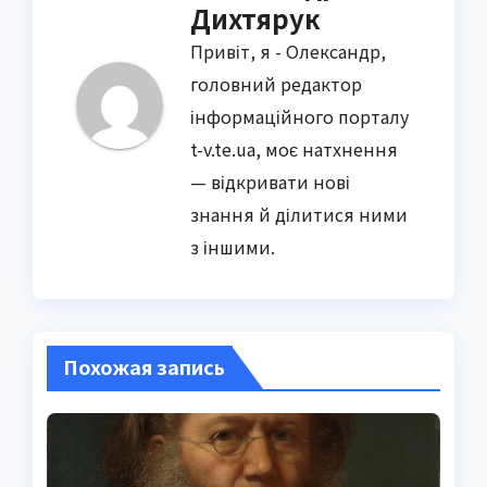
Дихтярук
Привіт, я - Олександр,
головний редактор
інформаційного порталу
t-v.te.ua, моє натхнення
— відкривати нові
знання й ділитися ними
з іншими.
Похожая запись