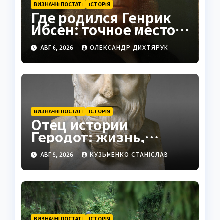
ВИЗНАЧНІ ПОСТАТІ
ІСТОРІЯ
Где родился Генрик
Ибсен: точное место и
история
АВГ 6, 2026
ОЛЕКСАНДР ДИХТЯРУК
ВИЗНАЧНІ ПОСТАТІ
ІСТОРІЯ
Отец истории
Геродот: жизнь,
труды и наследие
АВГ 5, 2026
КУЗЬМЕНКО СТАНІСЛАВ
ВИЗНАЧНІ ПОСТАТІ
ІСТОРІЯ