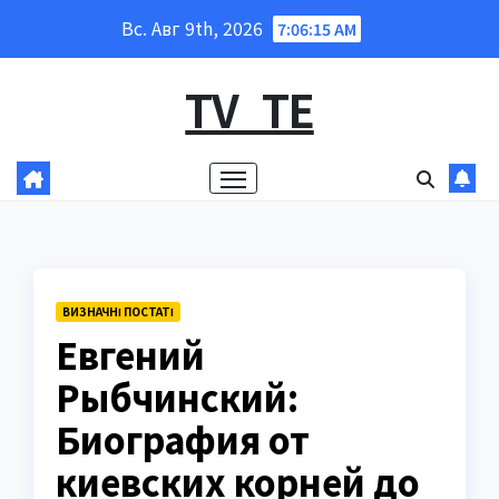
Перейти
Вс. Авг 9th, 2026
7:06:16 AM
к
содержанию
TV_TE
ВИЗНАЧНІ ПОСТАТІ
Евгений
Рыбчинский:
Биография от
киевских корней до