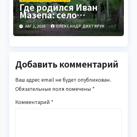
Где родился Иван
Мазепа: село
Мазепинцы и корни
АВГ 2, 2026
ОЛЕКСАНДР ДИХТЯРУК
легендарного гетмана
Добавить комментарий
Ваш адрес email не будет опубликован.
Обязательные поля помечены
*
Комментарий
*