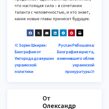
что настоящая сила – в сочетании
таланта с человечностью, и кто знает,
какие новые главы принесет будущее.
Навигация
Зорян Шкиряк:
Руслан Рябошапка:
Биография от
Биография юриста,
по
Ужгорода до вершин
изменившего облик
записям
украинской
украинской
политики
прокуратуры
От
Олександр