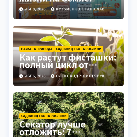
полный гид
АВГ 8, 2026
КУЗЬМЕНКО СТАНІСЛАВ
НАУКА ТА ПРИРОДА
САДІВНИЦТВО ТА РОСЛИНИ
Как растут фисташки:
полный цикл от
семени до спелого
АВГ 6, 2026
ОЛЕКСАНДР ДИХТЯРУК
ореха
САДІВНИЦТВО ТА РОСЛИНИ
Секатор лучше
отложить: 7