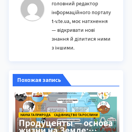
головний редактор
інформаційного порталу
t-v.te.ua, моє натхнення
— відкривати нові
знання й ділитися ними
з іншими.
Похожая запись
НАУКА ТА ПРИРОДА
САДІВНИЦТВО ТА РОСЛИНИ
Продуценты — основа
жизни на Земле: