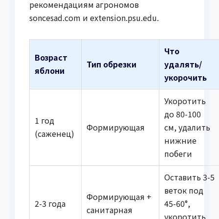
рекомендациям агрономов
soncesad.com и extension.psu.edu.
Что
Возраст
Тип обрезки
удалять/
яблони
укорочить
Укоротить
до 80-100
1 год
Формирующая
см, удалить
(саженец)
нижние
побеги
Оставить 3-5
веток под
Формирующая +
2-3 года
45-60°,
санитарная
укоротить