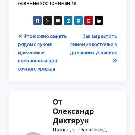
осенние воспоминания.
Навигация
Что можно сажать
Как вырастить
рядом с луком:
лимон из косточки в
по
идеальные
домашних условиях
записям
компаньоны для
сочного урожая
От
Олександр
Дихтярук
Привіт, я - Олександр,