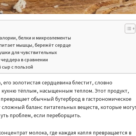
калории, белки и микроэлементы
 питает мышцы, бережёт сердце
вушки для чувствительных
 чеддера в сравнении
й сыр с пользой
а, его золотистая сердцевина блестит, словно
т кухню тёплым, насыщенным теплом. Этот продукт,
превращает обычный бутерброд в гастрономическое
ит сложный баланс питательных веществ, которые могу
нуть проблем, если переборщить.
 концентрат молока, где каждая капля превращается в