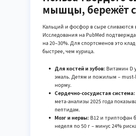
мышцы, бережёт 
Кальций и фосфор в сыре сливаются в
Исследования на PubMed подтвержда
на 20–30%. Для спортсменов это кла
быстрее, чем курица.
Для костей и зубов:
Витамин D у
эмаль. Детям и пожилым – must-
норму.
Сердечно-сосудистая система:
мета-анализы 2025 года показы
пептидам.
Мозг и нервы:
B12 и триптофан б
неделя по 50 г – минус 24% риск