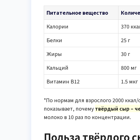
Питательное вещество
Количе
Калории
370 кка
Белки
25 г
Жиры
30 г
Кальций
800 мг
Витамин B12
1.5 мкг
*По нормам для взрослого 2000 ккал/с
показывает, почему
твёрдый сыр – ч
молоко в 10 раз по концентрации.
Польза твёрдого с