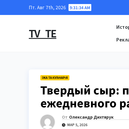
Перейти
Пт. Авг 7th, 2026
9:31:35 AM
к
содержанию
Исто
TV_TE
Рекл
ЇЖА ТА КУЛІНАРІЯ
Твердый сыр: п
ежедневного р
От
Олександр Дихтярук
МАР 5, 2026