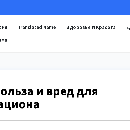
рия
Translated Name
Здоровье И Красота
Е
ама
ольза и вред для
ациона