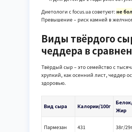
Диетологи с focus.ua советуют:
не бо
Превышение – риск камней в желчном
Виды твёрдого сыр
чеддера в сравне
Твёрдый сыр – это семейство с тысяч
хрупкий, как осенний лист, чеддер о
здоровью.
Белок
Вид сыра
Калории/100г
Жир
Пармезан
431
38г/29