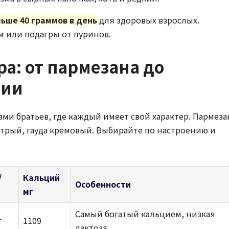
льше 40 граммов в день
для здоровых взрослых.
 или подагры от пуринов.
а: от пармезана до
нии
ами братьев, где каждый имеет свой характер. Пармеза
стрый, гауда кремовый. Выбирайте по настроению и
/
Кальций
Особенности
мг
Самый богатый кальцием, низкая
г
1109
лактоза