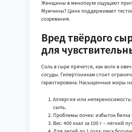
Женщины в менопаузе ощущают прили
Мужчины? Цинк поддерживает тестос
созревания.
Вред твёрдого сыр
для чувствительн
Соль в сыре прячется, как волк в овеч
сосуды. Гипертоникам стоит огранич
гарантирована. Насыщенные жиры нак
Аллергия или непереносимость: 
сыпь.
Проблемы почек: избыток белка 
Вес: 400 ккал за 100 г – лёгкий п
Для детей до 1 года: риск ботул