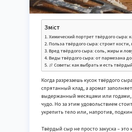
Зміст
Химический портрет твёрдого сыра: 
Польза твёрдого сыра: строит кости,
Вред твёрдого сыра: соль, жиры и ло
Виды твёрдого сыра: от пармезана до
🍖 Советы: как выбрать и есть твёрды
Когда разрезаешь кусок твёрдого сыр
спрятанный клад, а аромат заполняе
выдержанный месяцами или годами, 
чудо. Но за этим удовольствием сто
укрепить тело или, напротив, подки
Твёрдый сыр не просто закуска – это