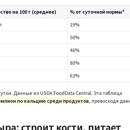
ство на 100 г (среднее)
% от суточной нормы*
л
19%
50%
46%
80%
63%
утки. Данные из USDA FoodData Central. Эта таблица
емпион по кальцию среди продуктов
, превосходя даж
ыра: строит кости, питает