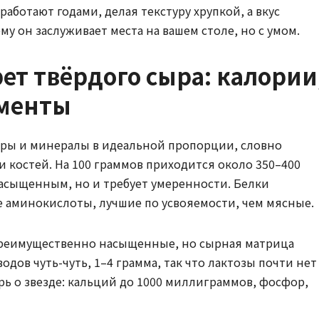
аботают годами, делая текстуру хрупкой, а вкус
ему он заслуживает места на вашем столе, но с умом.
ет твёрдого сыра: калории
ементы
жиры и минералы в идеальной пропорции, словно
 костей. На 100 граммов приходится около 350–400
насыщенным, но и требует умеренности. Белки
 аминокислоты, лучшие по усвояемости, чем мясные.
преимущественно насыщенные, но сырная матрица
одов чуть-чуть, 1–4 грамма, так что лактозы почти нет
ерь о звезде: кальций до 1000 миллиграммов, фосфор,