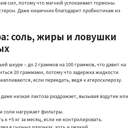
в сил, потому что магний успокаивает гормоны.
терон. Даже кишечник благодарит пробиотикам из
а: соль, жиры и ловушки
ых
ьей шкуре – до 2 граммов на 100 граммов, что давит на
иться 20 граммами, потому что задержка жидкости
апливаются, если переедать, ведя к атеросклерозу.
даже низкая лактоза раздражает, вызывая вздутие ил
и соли нагружает фильтры.
уть к +5 кг за месяц, если не контролировать.
изма в сырных палочках, хоть и редкий.