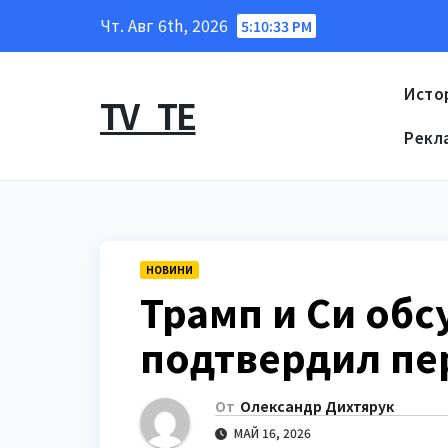
Перейти
Чт. Авг 6th, 2026
5:10:34 PM
к
содержанию
Исто
TV_TE
Рекл
НОВИНИ
Трамп и Си обс
подтвердил пе
От
Олександр Дихтярук
МАЙ 16, 2026