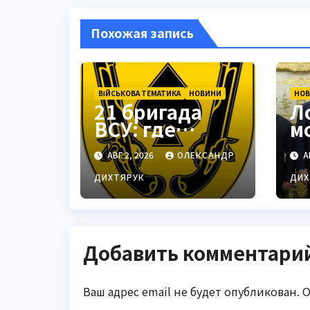
Похожая запись
ВІЙСЬКОВА ТЕМАТИКА
НОВИНИ
НО
21 бригада
Л
ВСУ: где
м
находится —
п
АВГ 2, 2026
ОЛЕКСАНДР
А
Подольск как
м
стратегически
Т
ДИХТЯРУК
ДИХ
й центр
Добавить комментари
Ваш адрес email не будет опубликован.
О