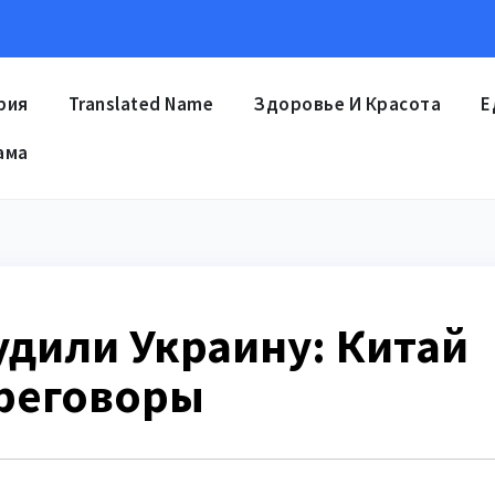
рия
Translated Name
Здоровье И Красота
Е
ама
удили Украину: Китай
реговоры