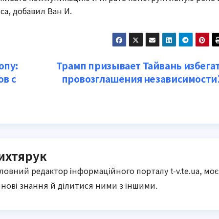
а, добавил Ван И.
опу:
Трамп призывает Тайвань избега
ов с
провозглашения независимости
ихтярук
оловний редактор інформаційного порталу t-v.te.ua, моє
нові знання й ділитися ними з іншими.