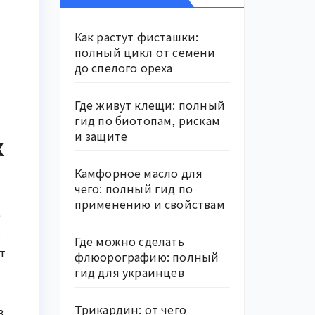
Как растут фисташки:
полный цикл от семени
до спелого ореха
Где живут клещи: полный
гид по биотопам, рискам
и защите
х
Камфорное масло для
чего: полный гид по
применению и свойствам
е
,
Где можно сделать
т
флюорографию: полный
гид для украинцев
Трикардин: от чего
в