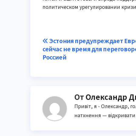
политическом урегулировании кризис
Навигация
Эстония предупреждает Евр
сейчас не время для переговор
по
Россией
записям
От
Олександр Д
Привіт, я - Олександр, г
натхнення — відкривати 