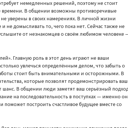
отребует немедленных решений, поэтому не стоит
ше времени. В общении возможны противоречивые
 не уверены в своих намерениях. В личной жизни
и не домысливать то, чего пока нет. Сейчас также не
услышите от незнакомцев о своём любимом человеке 
ей». Главную роль в этот день играют не ваши
астолько увлечься определённым делом, что забыть о
работы стоит быть внимательными и осторожными. В
ятельства, которые позволят продемонстрировать ва
т шанс. В общении люди заметят ваш серьёзный подход
ание на последовательность в поступках — именно он
и поможет построить счастливое будущее вместе со
я Дев день может принести ощущение движения после