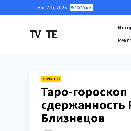
Перейти
Пт. Авг 7th, 2026
8:26:30 AM
к
содержанию
Исто
TV_TE
Рекл
ГОРОСКОП
Таро-гороскоп 
сдержанность Р
Близнецов