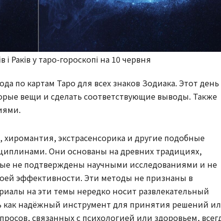
і Раків у таро-гороскопі на 10 червня
ода по картам Таро для всех знаков Зодиака. Этот день
орые вещи и сделать соответствующие выводы. Также
иями.
, хиромантия, экстрасенсорика и другие подобные
циплинами. Они основаны на древних традициях,
рые не подтверждены научными исследованиями и не
воей эффективности. Эти методы не признаны в
териалы на эти темы нередко носит развлекательный
ть как надёжный инструмент для принятия решений и
просов, связанных с психологией или здоровьем, всег