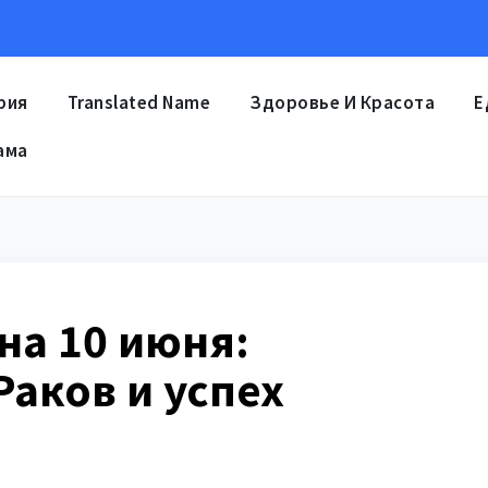
рия
Translated Name
Здоровье И Красота
Е
ама
на 10 июня:
аков и успех