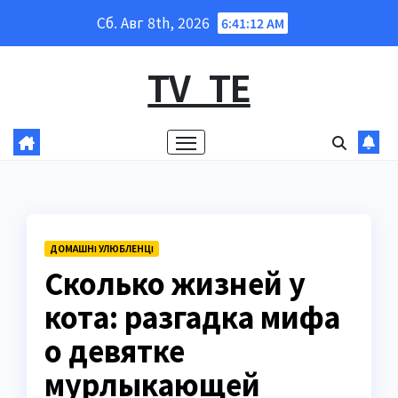
Перейти
Сб. Авг 8th, 2026
6:41:13 AM
к
содержанию
TV_TE
ДОМАШНІ УЛЮБЛЕНЦІ
Сколько жизней у
кота: разгадка мифа
о девятке
мурлыкающей