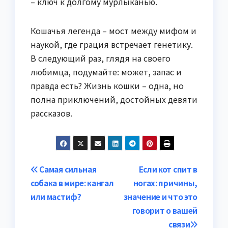
– ключ к долгому мурлыканью.
Кошачья легенда – мост между мифом и
наукой, где грация встречает генетику.
В следующий раз, глядя на своего
любимца, подумайте: может, запас и
правда есть? Жизнь кошки – одна, но
полна приключений, достойных девяти
рассказов.
Навигация
Самая сильная
Если кот спит в
собака в мире: кангал
ногах: причины,
по
или мастиф?
значение и что это
записям
говорит о вашей
связи