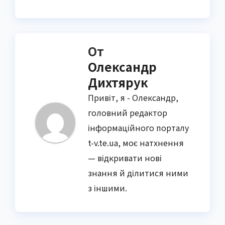
От
Олександр
Дихтярук
Привіт, я - Олександр,
головний редактор
інформаційного порталу
t-v.te.ua, моє натхнення
— відкривати нові
знання й ділитися ними
з іншими.