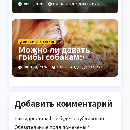
развеян
АВГ 1, 2026
ОЛЕКСАНДР ДИХТЯРУК
ДОМАШНІ УЛЮБЛЕНЦІ
Можно ли давать
грибы собакам:
научные факты и
ИЮЛ 19, 2026
ОЛЕКСАНДР ДИХТЯРУК
практические советы
Добавить комментарий
Ваш адрес email не будет опубликован.
Обязательные поля помечены
*