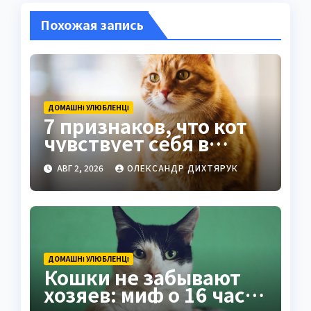
Похожая запись
ДОМАШНІ УЛЮБЛЕНЦІ
7 признаков, что кот
чувствует себя в
безопасности рядом с
АВГ 2, 2026
ОЛЕКСАНДР ДИХТЯРУК
вами
ДОМАШНІ УЛЮБЛЕНЦІ
Кошки не забывают
хозяев: миф о 16 часах