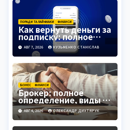
ПОРАДИ ТА ЛАЙФХАКИ
ФІНАНСИ
Как вернуть деньги за
подписку: полное
руководство 2026
АВГ 7, 2026
КУЗЬМЕНКО СТАНІСЛАВ
БІЗНЕС
ФІНАНСИ
Брокер: полное
определение, виды и
как выбрать
АВГ 4, 2026
ОЛЕКСАНДР ДИХТЯРУК
надёжного
посредника