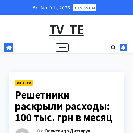
Перейти
Вс. Авг 9th, 2026
3:15:56 PM
к
содержанию
TV_TE
ФІНАНСИ
Решетники
раскрыли расходы:
100 тыс. грн в месяц
От
Олександр Дихтярук