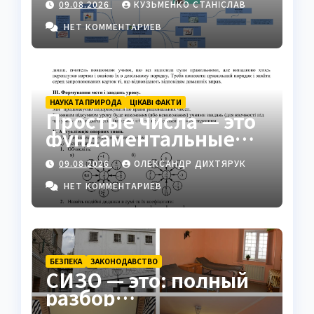
09.08.2026
КУЗЬМЕНКО СТАНІСЛАВ
идентичность групп в
обществе
НЕТ КОММЕНТАРИЕВ
НАУКА ТА ПРИРОДА
ЦІКАВІ ФАКТИ
Простые числа — это
фундаментальные
«атомы» математики
09.08.2026
ОЛЕКСАНДР ДИХТЯРУК
НЕТ КОММЕНТАРИЕВ
БЕЗПЕКА
ЗАКОНОДАВСТВО
СИЗО — это: полный
разбор