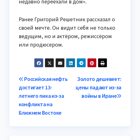
недавно переехали в дом».
Ранее Григорий Решетник рассказал о
своей мечте. Он видит себя не только
ведущим, но и актёром, режиссёром
или продюсером.
Навигация
Российская нефть
Золото дешевеет:
достигает 13-
цены падают из-за
по
летнего пика из-за
войны в Иране
записям
конфликта на
Ближнем Востоке