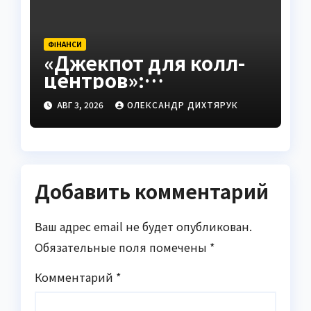
ФІНАНСИ
«Джекпот для колл-
центров»:
Смелянский о новых
АВГ 3, 2026
ОЛЕКСАНДР ДИХТЯРУК
правилах НБУ
Добавить комментарий
Ваш адрес email не будет опубликован.
Обязательные поля помечены
*
Комментарий
*