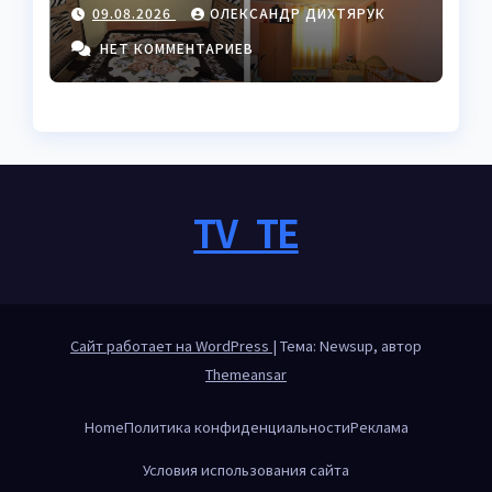
следственного
09.08.2026
ОЛЕКСАНДР ДИХТЯРУК
изолятора в Украине
НЕТ КОММЕНТАРИЕВ
TV_TE
Сайт работает на WordPress
|
Тема: Newsup, автор
Themeansar
Home
Политика конфиденциальности
Реклама
Условия использования сайта