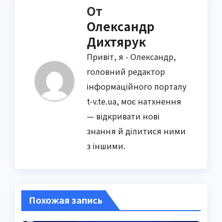
От
Олександр
Дихтярук
Привіт, я - Олександр,
головний редактор
інформаційного порталу
t-v.te.ua, моє натхнення
— відкривати нові
знання й ділитися ними
з іншими.
Похожая запись