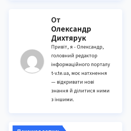
От
Олександр
Дихтярук
Привіт, я - Олександр,
головний редактор
інформаційного порталу
t-v.te.ua, моє натхнення
— відкривати нові
знання й ділитися ними
з іншими.