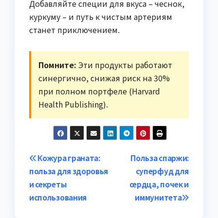
Добавляйте специи для вкуса – чеснок,
куркуму – и путь к чистым артериям
станет приключением.
Помните:
Эти продукты работают
синергично, снижая риск на 30%
при полном портфеле (Harvard
Health Publishing).
Навигация
Кожура граната:
Польза спаржи:
польза для здоровья
суперфуд для
по
и секреты
сердца, почек и
записям
использования
иммунитета