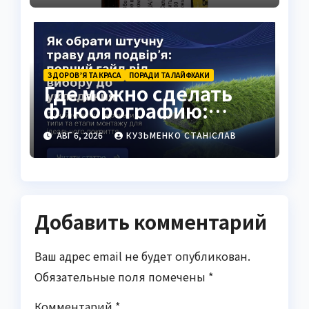
ЗДОРОВ’Я ТА КРАСА
ПОРАДИ ТА ЛАЙФХАКИ
Где можно сделать
флюорографию:
полный гид для
АВГ 6, 2026
КУЗЬМЕНКО СТАНІСЛАВ
украинцев
Добавить комментарий
Ваш адрес email не будет опубликован.
Обязательные поля помечены
*
Комментарий
*