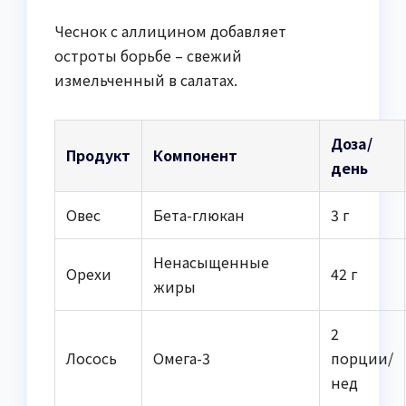
Чеснок с аллицином добавляет
остроты борьбе – свежий
измельченный в салатах.
Доза/
Продукт
Компонент
день
Овес
Бета-глюкан
3 г
Ненасыщенные
Орехи
42 г
жиры
2
Лосось
Омега-3
порции/
нед