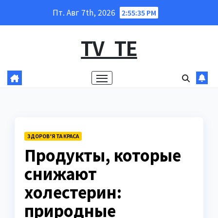
Перейти
Пт. Авг 7th, 2026
2:55:36 PM
к
содержанию
TV_TE
ЗДОРОВ’Я ТА КРАСА
Продукты, которые
снижают
холестерин:
природные