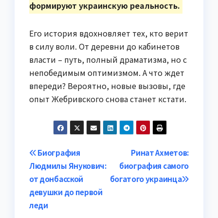
формируют украинскую реальность.
Его история вдохновляет тех, кто верит
в силу воли. От деревни до кабинетов
власти – путь, полный драматизма, но с
непобедимым оптимизмом. А что ждет
впереди? Вероятно, новые вызовы, где
опыт Жебривского снова станет кстати.
Навигация
Биография
Ринат Ахметов:
Людмилы Янукович:
биография самого
по
от донбасской
богатого украинца
записям
девушки до первой
леди