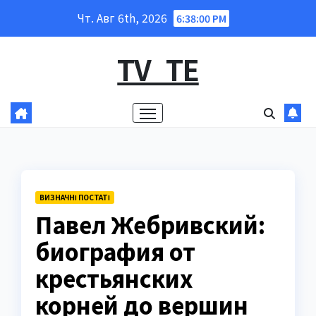
Перейти
Чт. Авг 6th, 2026
6:38:01 PM
к
содержанию
TV_TE
ВИЗНАЧНІ ПОСТАТІ
Павел Жебривский:
биография от
крестьянских
корней до вершин