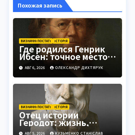
Похожая запись
ВИЗНАЧНІ ПОСТАТІ
ІСТОРІЯ
Где родился Генрик
Ибсен: точное место и
история
АВГ 6, 2026
ОЛЕКСАНДР ДИХТЯРУК
ВИЗНАЧНІ ПОСТАТІ
ІСТОРІЯ
Отец истории
Геродот: жизнь,
труды и наследие
АВГ 5, 2026
КУЗЬМЕНКО СТАНІСЛАВ