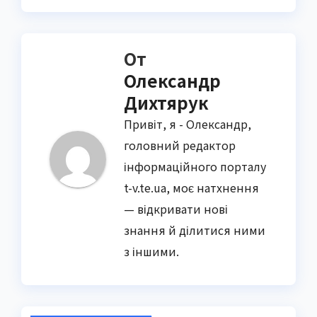
От
Олександр
Дихтярук
Привіт, я - Олександр,
головний редактор
інформаційного порталу
t-v.te.ua, моє натхнення
— відкривати нові
знання й ділитися ними
з іншими.