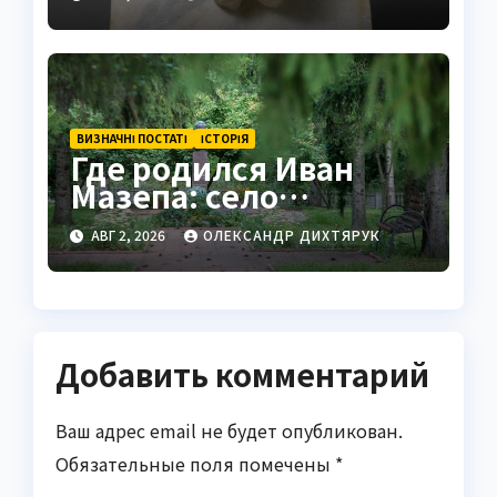
ВИЗНАЧНІ ПОСТАТІ
ІСТОРІЯ
Где родился Иван
Мазепа: село
Мазепинцы и корни
АВГ 2, 2026
ОЛЕКСАНДР ДИХТЯРУК
легендарного гетмана
Добавить комментарий
Ваш адрес email не будет опубликован.
Обязательные поля помечены
*