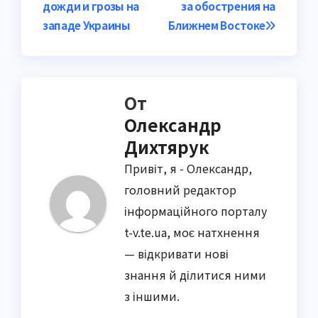
дожди и грозы на
за обострения на
по
западе Украины
Ближнем Востоке
записям
От
Олександр
Дихтярук
Привіт, я - Олександр,
головний редактор
інформаційного порталу
t-v.te.ua, моє натхнення
— відкривати нові
знання й ділитися ними
з іншими.