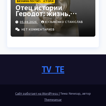
ВИЗНАЧНІ ПОСТАТІ
ІСТОРІЯ
Отец истории
Геродот: жизнь,
труды и наследие
05.08.2026
КУЗЬМЕНКО СТАНІСЛАВ
НЕТ КОММЕНТАРИЕВ
TV_TE
Сайт работает на WordPress
|
Тема: Newsup, автор
Themeansar