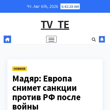
Перейти
Чт. Авг 6th, 2026
6:42:29 AM
к
содержанию
TV_TE
НОВИНИ
Мадяр: Европа
снимет санкции
против РФ после
войны