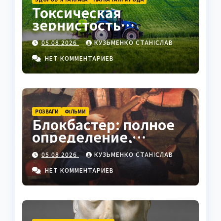
Токсическая
зернистость
нейтрофилов —
05.08.2026
КУЗЬМЕНКО СТАНІСЛАВ
важный маркер
воспаления
НЕТ КОММЕНТАРИЕВ
РОЗВАГИ
ФІЛЬМИ
Блокбастер: полное
определение,
история и
05.08.2026
КУЗЬМЕНКО СТАНІСЛАВ
современное
значение
НЕТ КОММЕНТАРИЕВ