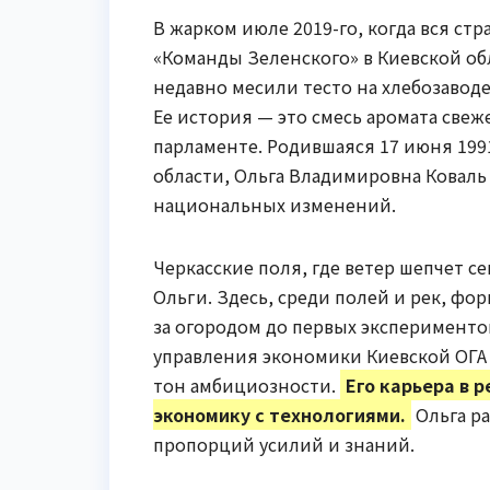
В жарком июле 2019-го, когда вся стр
«Команды Зеленского» в Киевской об
недавно месили тесто на хлебозаводе
Ее история — это смесь аромата свеж
парламенте. Родившаяся 17 июня 199
области, Ольга Владимировна Коваль
национальных изменений.
Черкасские поля, где ветер шепчет 
Ольги. Здесь, среди полей и рек, фо
за огородом до первых эксперименто
управления экономики Киевской ОГА 
тон амбициозности.
Его карьера в 
экономику с технологиями.
Ольга ра
пропорций усилий и знаний.