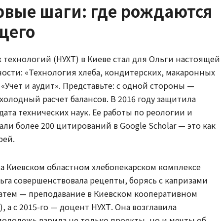
рвые шаги: где рождаются
щего
технологий (НУХТ) в Киеве стал для Ольги настоящей
ности: «Технология хлеба, кондитерских, макаронных
Учет и аудит». Представьте: с одной стороны —
холодный расчет балансов. В 2016 году защитила
ата технических наук. Ее работы по реологии и
и более 200 цитирований в Google Scholar — это как
рей.
а Киевском областном хлебопекарском комплексе
Ольга совершенствовала рецепты, борясь с капризами
 Затем — преподавание в Киевском кооперативном
), а с 2015-го — доцент НУХТ. Она возглавила
молодежь варила не только проекты, но и мечты об