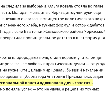
ана следила за выборами, Ольга Коваль стояла во главе
ласти. Молодая женщина с Черкащины, чьи руки еще
, внезапно оказалась в эпицентре политического вихря
еиспеченного хлеба, научных формул и острых дебатов
1 года в селе Баштечки Жашковского района Черкасско
 превратила провинциальное детство в платформу для
секреты плодородных почв, стали первым учителем для
рмировалась ее любовь к практическим делам — от уход
в на кухне. Отец Владимир Коваль, бывший начальник
во времена губернатора Анатолия Присяжнюка, задал
региональной власти вдохновила дочь сочетать
но поняла: успех — это не удача, а рецепт из точных