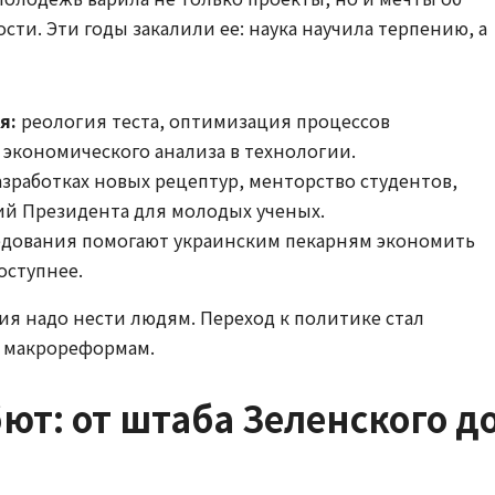
и. Эти годы закалили ее: наука научила терпению, а
я:
реология теста, оптимизация процессов
 экономического анализа в технологии.
азработках новых рецептур, менторство студентов,
ий Президента для молодых ученых.
едования помогают украинским пекарням экономить
оступнее.
ния надо нести людям. Переход к политике стал
к макрореформам.
ют: от штаба Зеленского д