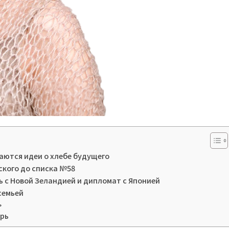
аются идеи о хлебе будущего
ского до списка №58
 с Новой Зеландией и дипломат с Японией
семьей
ь
урь