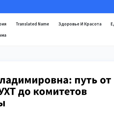
рия
Translated Name
Здоровье И Красота
Е
ама
ладимировна: путь от
УХТ до комитетов
ы