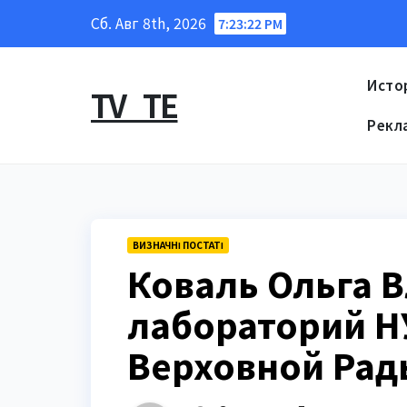
Перейти
Сб. Авг 8th, 2026
7:23:23 PM
к
содержанию
Исто
TV_TE
Рекл
ВИЗНАЧНІ ПОСТАТІ
Коваль Ольга В
лабораторий Н
Верховной Рад